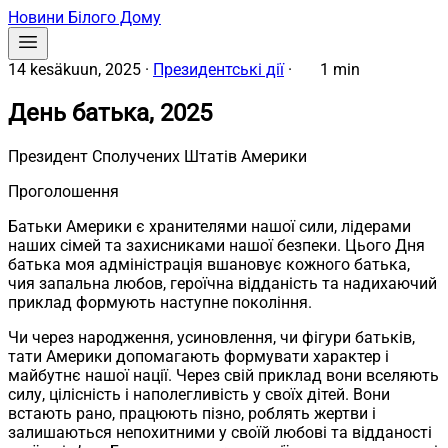
Новини Білого Дому
14 kesäkuun, 2025
·
Президентські дії
·
1 min
День батька, 2025
Президент Сполучених Штатів Америки
Проголошення
Батьки Америки є хранителями нашої сили, лідерами
наших сімей та захисниками нашої безпеки. Цього Дня
батька моя адміністрація вшановує кожного батька,
чия запальна любов, героїчна відданість та надихаючий
приклад формують наступне покоління.
Чи через народження, усиновлення, чи фігури батьків,
тати Америки допомагають формувати характер і
майбутнє нашої нації. Через свій приклад вони вселяють
силу, цілісність і наполегливість у своїх дітей. Вони
встають рано, працюють пізно, роблять жертви і
залишаються непохитними у своїй любові та відданості