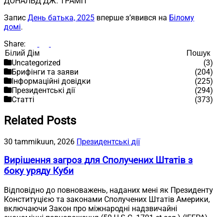
ДОНАЛЬД ДЖ. ТРАМП
Запис
День батька, 2025
вперше з’явився на
Білому
домі
.
Share:
Пошук
Пошук
Uncategorized
(3)
Брифінги та заяви
(204)
Інформаційні довідки
(225)
Президентські дії
(294)
Статті
(373)
Related Posts
30 tammikuun, 2026
Президентські дії
Вирішення загроз для Сполучених Штатів з
боку уряду Куби
Відповідно до повноважень, наданих мені як Президенту
Конституцією та законами Сполучених Штатів Америки,
включаючи Закон про міжнародні надзвичайні