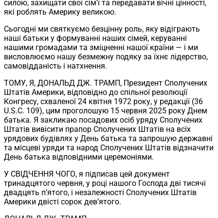
силою, захищати свої сім’ї та передавати вічні цінності,
які роблять Америку великою.
Сьогодні ми святкуємо безцінну роль, яку відіграють
наші батьки у формуванні наших сімей, керуванні
нашими громадами та зміцненні нашої країни — і ми
висловлюємо нашу безмежну подяку за їхнє лідерство,
самовідданість і натхнення.
ТОМУ, Я, ДОНАЛЬД ДЖ. ТРАМП, Президент Сполучених
Штатів Америки, відповідно до спільної резолюції
Конгресу, схваленої 24 квітня 1972 року, у редакції (36
U.S.C. 109), цим проголошую 15 червня 2025 року Днем
батька. Я закликаю посадових осіб уряду Сполучених
Штатів вивісити прапор Сполучених Штатів на всіх
урядових будівлях у День батька та запрошую державні
та місцеві уряди та народ Сполучених Штатів відзначити
День батька відповідними церемоніями.
У СВІДЧЕННЯ ЧОГО, я підписав цей документ
тринадцятого червня, у році нашого Господа дві тисячі
двадцять п’ятого, і незалежності Сполучених Штатів
Америки двісті сорок дев’ятого.