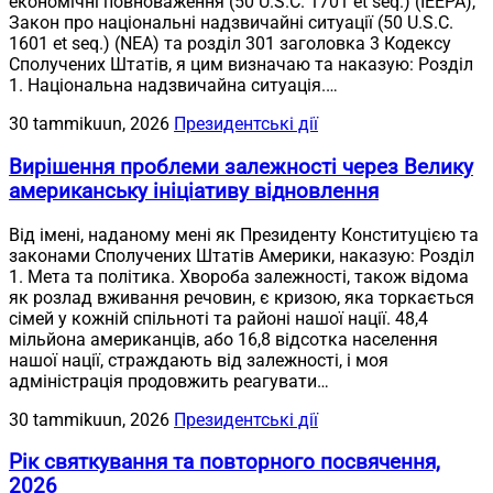
економічні повноваження (50 U.S.C. 1701 et seq.) (IEEPA),
Закон про національні надзвичайні ситуації (50 U.S.C.
1601 et seq.) (NEA) та розділ 301 заголовка 3 Кодексу
Сполучених Штатів, я цим визначаю та наказую: Розділ
1. Національна надзвичайна ситуація.…
30 tammikuun, 2026
Президентські дії
Вирішення проблеми залежності через Велику
американську ініціативу відновлення
Від імені, наданому мені як Президенту Конституцією та
законами Сполучених Штатів Америки, наказую: Розділ
1. Мета та політика. Хвороба залежності, також відома
як розлад вживання речовин, є кризою, яка торкається
сімей у кожній спільноті та районі нашої нації. 48,4
мільйона американців, або 16,8 відсотка населення
нашої нації, страждають від залежності, і моя
адміністрація продовжить реагувати…
30 tammikuun, 2026
Президентські дії
Рік святкування та повторного посвячення,
2026