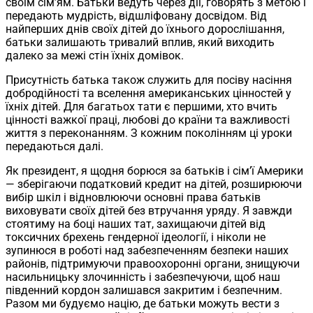
своїм сім’ям. Батьки ведуть через дії, говорять з метою і
передають мудрість, відшліфовану досвідом. Від
найперших днів своїх дітей до їхнього дорослішання,
батьки залишають тривалий вплив, який виходить
далеко за межі стін їхніх домівок.
Присутність батька також служить для посіву насіння
добродійності та вселення американських цінностей у
їхніх дітей. Для багатьох тати є першими, хто вчить
цінності важкої праці, любові до країни та важливості
життя з переконанням. З кожним поколінням ці уроки
передаються далі.
Як президент, я щодня борюся за батьків і сім’ї Америки
— зберігаючи податковий кредит на дітей, розширюючи
вибір шкіл і відновлюючи основні права батьків
виховувати своїх дітей без втручання уряду. Я завжди
стоятиму на боці наших тат, захищаючи дітей від
токсичних брехень гендерної ідеології, і ніколи не
зупинюся в роботі над забезпеченням безпеки наших
районів, підтримуючи правоохоронні органи, знищуючи
насильницьку злочинність і забезпечуючи, щоб наш
південний кордон залишався закритим і безпечним.
Разом ми будуємо націю, де батьки можуть вести з