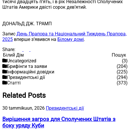
тисячі двадцять п’ять, і в рік Незалежності Сполучених
Штатів Америки двісті сорок дев’ятий.
ДОНАЛЬД ДЖ. ТРАМП
Запис
День Прапора та Національний Тиждень Прапора,
2025
вперше з’явився на
Білому домі
.
Share:
Пошук
Пошук
Uncategorized
(3)
Брифінги та заяви
(204)
Інформаційні довідки
(225)
Президентські дії
(294)
Статті
(373)
Related Posts
30 tammikuun, 2026
Президентські дії
Вирішення загроз для Сполучених Штатів з
боку уряду Куби