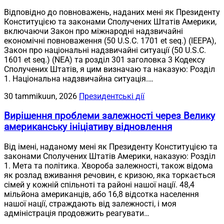
Відповідно до повноважень, наданих мені як Президенту
Конституцією та законами Сполучених Штатів Америки,
включаючи Закон про міжнародні надзвичайні
економічні повноваження (50 U.S.C. 1701 et seq.) (IEEPA),
Закон про національні надзвичайні ситуації (50 U.S.C.
1601 et seq.) (NEA) та розділ 301 заголовка 3 Кодексу
Сполучених Штатів, я цим визначаю та наказую: Розділ
1. Національна надзвичайна ситуація.…
30 tammikuun, 2026
Президентські дії
Вирішення проблеми залежності через Велику
американську ініціативу відновлення
Від імені, наданому мені як Президенту Конституцією та
законами Сполучених Штатів Америки, наказую: Розділ
1. Мета та політика. Хвороба залежності, також відома
як розлад вживання речовин, є кризою, яка торкається
сімей у кожній спільноті та районі нашої нації. 48,4
мільйона американців, або 16,8 відсотка населення
нашої нації, страждають від залежності, і моя
адміністрація продовжить реагувати…