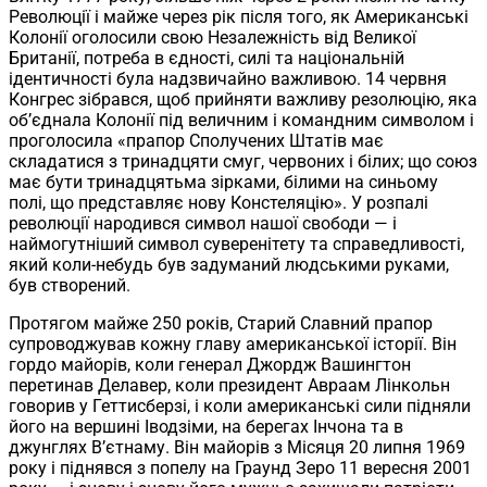
Революції і майже через рік після того, як Американські
Колонії оголосили свою Незалежність від Великої
Британії, потреба в єдності, силі та національній
ідентичності була надзвичайно важливою. 14 червня
Конгрес зібрався, щоб прийняти важливу резолюцію, яка
об’єднала Колонії під величним і командним символом і
проголосила «прапор Сполучених Штатів має
складатися з тринадцяти смуг, червоних і білих; що союз
має бути тринадцятьма зірками, білими на синьому
полі, що представляє нову Констеляцію». У розпалі
революції народився символ нашої свободи — і
наймогутніший символ суверенітету та справедливості,
який коли-небудь був задуманий людськими руками,
був створений.
Протягом майже 250 років, Старий Славний прапор
супроводжував кожну главу американської історії. Він
гордо майорів, коли генерал Джордж Вашингтон
перетинав Делавер, коли президент Авраам Лінкольн
говорив у Геттисберзі, і коли американські сили підняли
його на вершині Іводзіми, на берегах Інчона та в
джунглях В’єтнаму. Він майорів з Місяця 20 липня 1969
року і піднявся з попелу на Граунд Зеро 11 вересня 2001