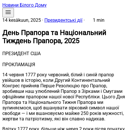
Новини Білого Дому
14 kesäkuun, 2025
·
Президентські дії
·
1 min
День Прапора та Національний
Тиждень Прапора, 2025
ПРЕЗИДЕНТ США
ПРОКЛАМАЦІЯ
14 червня 1777 року червоний, білий і синій прапор
увійшов в історію, коли Другий Континентальний
Конгрес прийняв Перше Резолюцію про Прапор,
зробивши наш улюблений Прапор з Зірками і Смугами
офіційним прапором нашої нової Республіки. Цього Дня
Прапора та Національного Тижня Прапора ми
зупиняємося, щоб вшанувати зірковий символ нашої
свободи — і ми вшановуємо майже 250 років мужності,
жертви та патріотизму, які він славно надихав.
Влітку 1777 року, більше ніж через 2 роки після початку