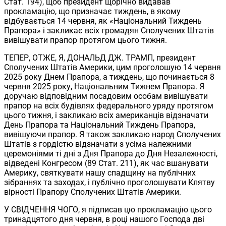
Стат. 194), щоб президент щорічно видавав
прокламацію, що призначає тиждень, в якому
відбувається 14 червня, як «Національний Тиждень
Прапора» і закликає всіх громадян Сполучених Штатів
вивішувати прапор протягом цього тижня.
ТЕПЕР, ОТЖЕ, Я, ДОНАЛЬД ДЖ. ТРАМП, президент
Сполучених Штатів Америки, цим проголошую 14 червня
2025 року Днем Прапора, а тиждень, що починається 8
червня 2025 року, Національним Тижнем Прапора. Я
доручаю відповідним посадовим особам вивішувати
прапор на всіх будівлях федерального уряду протягом
цього тижня, і закликаю всіх американців відзначати
День Прапора та Національний Тиждень Прапора,
вивішуючи прапор. Я також закликаю народ Сполучених
Штатів з гордістю відзначати з усіма належними
церемоніями ті дні з Дня Прапора до Дня Незалежності,
відведені Конгресом (89 Стат. 211), як час вшанувати
Америку, святкувати нашу спадщину на публічних
зібраннях та заходах, і публічно проголошувати Клятву
вірності Прапору Сполучених Штатів Америки.
У СВІДЧЕННЯ ЧОГО, я підписав цю прокламацію цього
тринадцятого дня червня, в році нашого Господа дві