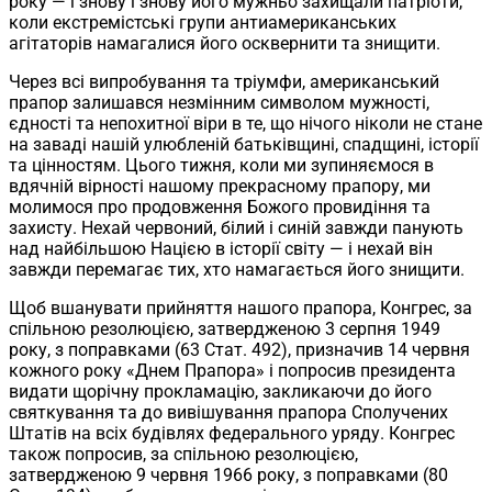
року — і знову і знову його мужньо захищали патріоти,
коли екстремістські групи антиамериканських
агітаторів намагалися його осквернити та знищити.
Через всі випробування та тріумфи, американський
прапор залишався незмінним символом мужності,
єдності та непохитної віри в те, що нічого ніколи не стане
на заваді нашій улюбленій батьківщині, спадщині, історії
та цінностям. Цього тижня, коли ми зупиняємося в
вдячній вірності нашому прекрасному прапору, ми
молимося про продовження Божого провидіння та
захисту. Нехай червоний, білий і синій завжди панують
над найбільшою Нацією в історії світу — і нехай він
завжди перемагає тих, хто намагається його знищити.
Щоб вшанувати прийняття нашого прапора, Конгрес, за
спільною резолюцією, затвердженою 3 серпня 1949
року, з поправками (63 Стат. 492), призначив 14 червня
кожного року «Днем Прапора» і попросив президента
видати щорічну прокламацію, закликаючи до його
святкування та до вивішування прапора Сполучених
Штатів на всіх будівлях федерального уряду. Конгрес
також попросив, за спільною резолюцією,
затвердженою 9 червня 1966 року, з поправками (80