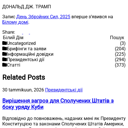
ДОНАЛЬД ДЖ. ТРАМП
Запис
День Збройних Сил, 2025
вперше з’явився на
Білому домі
.
Share:
Пошук
Пошук
Uncategorized
(3)
Брифінги та заяви
(204)
Інформаційні довідки
(225)
Президентські дії
(294)
Статті
(373)
Related Posts
30 tammikuun, 2026
Президентські дії
Вирішення загроз для Сполучених Штатів з
боку уряду Куби
Відповідно до повноважень, наданих мені як Президенту
Конституцією та законами Сполучених Штатів Америки,