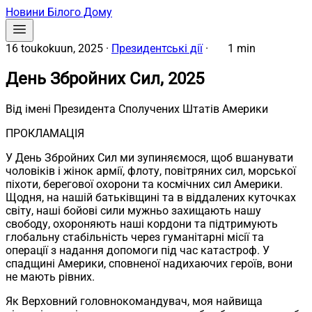
Новини Білого Дому
16 toukokuun, 2025
·
Президентські дії
·
1 min
День Збройних Сил, 2025
Від імені Президента Сполучених Штатів Америки
ПРОКЛАМАЦІЯ
У День Збройних Сил ми зупиняємося, щоб вшанувати
чоловіків і жінок армії, флоту, повітряних сил, морської
піхоти, берегової охорони та космічних сил Америки.
Щодня, на нашій батьківщині та в віддалених куточках
світу, наші бойові сили мужньо захищають нашу
свободу, охороняють наші кордони та підтримують
глобальну стабільність через гуманітарні місії та
операції з надання допомоги під час катастроф. У
спадщині Америки, сповненої надихаючих героїв, вони
не мають рівних.
Як Верховний головнокомандувач, моя найвища