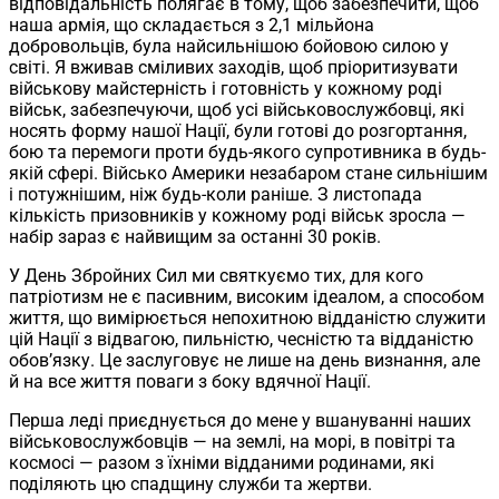
відповідальність полягає в тому, щоб забезпечити, щоб
наша армія, що складається з 2,1 мільйона
добровольців, була найсильнішою бойовою силою у
світі. Я вживав сміливих заходів, щоб пріоритизувати
військову майстерність і готовність у кожному роді
військ, забезпечуючи, щоб усі військовослужбовці, які
носять форму нашої Нації, були готові до розгортання,
бою та перемоги проти будь-якого супротивника в будь-
якій сфері. Військо Америки незабаром стане сильнішим
і потужнішим, ніж будь-коли раніше. З листопада
кількість призовників у кожному роді військ зросла —
набір зараз є найвищим за останні 30 років.
У День Збройних Сил ми святкуємо тих, для кого
патріотизм не є пасивним, високим ідеалом, а способом
життя, що вимірюється непохитною відданістю служити
цій Нації з відвагою, пильністю, чесністю та відданістю
обов’язку. Це заслуговує не лише на день визнання, але
й на все життя поваги з боку вдячної Нації.
Перша леді приєднується до мене у вшануванні наших
військовослужбовців — на землі, на морі, в повітрі та
космосі — разом з їхніми відданими родинами, які
поділяють цю спадщину служби та жертви.