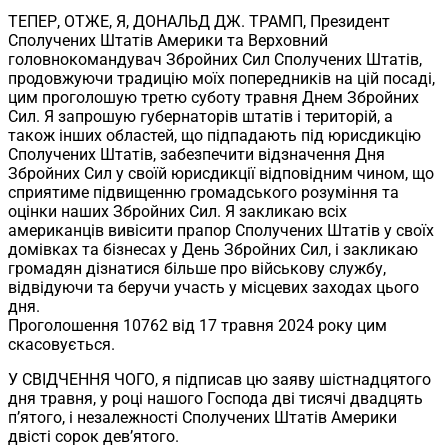
ТЕПЕР, ОТЖЕ, Я, ДОНАЛЬД ДЖ. ТРАМП, Президент
Сполучених Штатів Америки та Верховний
головнокомандувач Збройних Сил Сполучених Штатів,
продовжуючи традицію моїх попередників на цій посаді,
цим проголошую третю суботу травня Днем Збройних
Сил. Я запрошую губернаторів штатів і територій, а
також інших областей, що підпадають під юрисдикцію
Сполучених Штатів, забезпечити відзначення Дня
Збройних Сил у своїй юрисдикції відповідним чином, що
сприятиме підвищенню громадського розуміння та
оцінки наших Збройних Сил. Я закликаю всіх
американців вивісити прапор Сполучених Штатів у своїх
домівках та бізнесах у День Збройних Сил, і закликаю
громадян дізнатися більше про військову службу,
відвідуючи та беручи участь у місцевих заходах цього
дня.
Проголошення 10762 від 17 травня 2024 року цим
скасовується.
У СВІДЧЕННЯ ЧОГО, я підписав цю заяву шістнадцятого
дня травня, у році нашого Господа дві тисячі двадцять
п’ятого, і незалежності Сполучених Штатів Америки
двісті сорок дев’ятого.