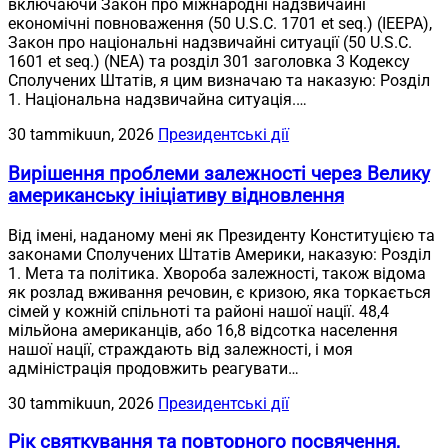
включаючи Закон про міжнародні надзвичайні
економічні повноваження (50 U.S.C. 1701 et seq.) (IEEPA),
Закон про національні надзвичайні ситуації (50 U.S.C.
1601 et seq.) (NEA) та розділ 301 заголовка 3 Кодексу
Сполучених Штатів, я цим визначаю та наказую: Розділ
1. Національна надзвичайна ситуація.…
30 tammikuun, 2026
Президентські дії
Вирішення проблеми залежності через Велику
американську ініціативу відновлення
Від імені, наданому мені як Президенту Конституцією та
законами Сполучених Штатів Америки, наказую: Розділ
1. Мета та політика. Хвороба залежності, також відома
як розлад вживання речовин, є кризою, яка торкається
сімей у кожній спільноті та районі нашої нації. 48,4
мільйона американців, або 16,8 відсотка населення
нашої нації, страждають від залежності, і моя
адміністрація продовжить реагувати…
30 tammikuun, 2026
Президентські дії
Рік святкування та повторного посвячення,