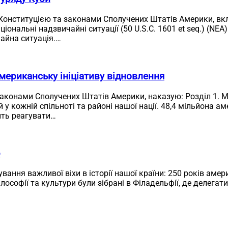
 Конституцією та законами Сполучених Штатів Америки, в
аціональні надзвичайні ситуації (50 U.S.C. 1601 et seq.) (N
айна ситуація.…
мериканську ініціативу відновлення
законами Сполучених Штатів Америки, наказую: Розділ 1. М
 кожній спільноті та районі нашої нації. 48,4 мільйона аме
ить реагувати…
6
ування важливої віхи в історії нашої країни: 250 років ам
філософії та культури були зібрані в Філадельфії, де делег