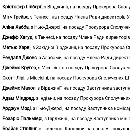
Крістофер Гілберт
, з Вірджинії, на посаду Прокурора Спол
Мітч Грейвс
, з Теннесі, на посаду Члена Ради директорів 
Аліна Хабба
, з Нью-Джерсі, на посаду Прокурора Сполуче
Джефф Хагуд
, з Теннесі, на посаду Члена Ради директорі
Метью Харві
, з Західної Вірджинії, на посаду Прокурора 
Рендалл Джонс
, з Алабами, на посаду Члена Ради директо
Джеймс Кругер
, з Міссісіпі, на посаду Прокурора Сполуче
Скотт Лірі
, з Міссісіпі, на посаду Прокурора Сполучених Ш
Джеймс Мазол
, з Вірджинії, на посаду Заступника заступ
Адам Мілдред
, з Індіани, на посаду Прокурора Сполучени
Арджун Моді
, з Нью-Джерсі, на посаду Заступника коміса
Розаріо Пальмієрі
, з Вірджинії, на посаду Заступника міні
Брайан Стірлінг
, з Південної Кароліни, на посаду Прокур