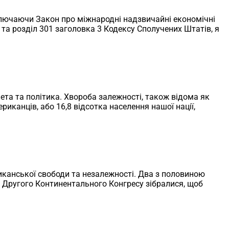
ключаючи Закон про міжнародні надзвичайні економічні
EA) та розділ 301 заголовка 3 Кодексу Сполучених Штатів, я
ета та політика. Хвороба залежності, також відома як
риканців, або 16,8 відсотка населення нашої нації,
ериканської свободи та незалежності. Два з половиною
ати Другого Континентального Конгресу зібралися, щоб