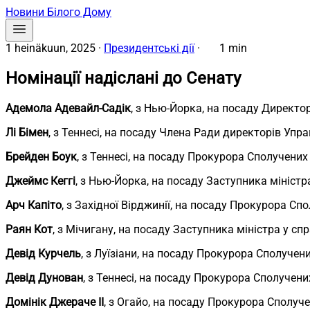
Новини Білого Дому
1 heinäkuun, 2025
·
Президентські дії
·
1 min
Номінації надіслані до Сенату
Адемола Адевайл-Садік
, з Нью-Йорка, на посаду Директо
Лі Бімен
, з Теннесі, на посаду Члена Ради директорів Упр
Брейден Боук
, з Теннесі, на посаду Прокурора Сполучених
Джеймс Кеггі
, з Нью-Йорка, на посаду Заступника міністр
Арч Капіто
, з Західної Вірджинії, на посаду Прокурора Сп
Раян Кот
, з Мічигану, на посаду Заступника міністра у спр
Девід Курчель
, з Луїзіани, на посаду Прокурора Сполучен
Девід Дунован
, з Теннесі, на посаду Прокурора Сполучени
Домінік Джераче II
, з Огайо, на посаду Прокурора Сполуч