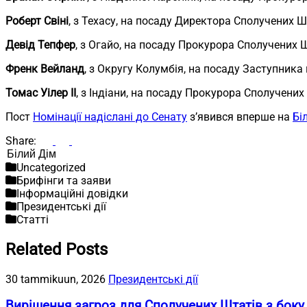
Роберт Свіні
, з Техасу, на посаду Директора Сполучених Ш
Девід Тепфер
, з Огайо, на посаду Прокурора Сполучених Ш
Френк Вейланд
, з Округу Колумбія, на посаду Заступник
Томас Уілер II
, з Індіани, на посаду Прокурора Сполучених
Пост
Номінації надіслані до Сенату
з’явився вперше на
Бі
Share:
Пошук
Uncategorized
Брифінги та заяви
Інформаційні довідки
Президентські дії
Статті
Related Posts
30 tammikuun, 2026
Президентські дії
Вирішення загроз для Сполучених Штатів з боку