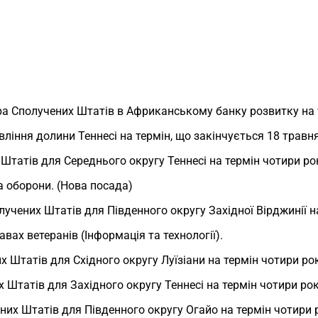
ра Сполучених Штатів в Африканському банку розвитку на т
авління долини Теннесі на термін, що закінчується 18 травн
 Штатів для Середнього округу Теннесі на термін чотири ро
а оборони. (Нова посада)
олучених Штатів для Південного округу Західної Вірджинії н
авах ветеранів (Інформація та технології).
их Штатів для Східного округу Луїзіани на термін чотири ро
х Штатів для Західного округу Теннесі на термін чотири рок
ених Штатів для Південного округу Огайо на термін чотири 