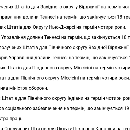
учених Штатів для Західного округу Вірджинії на термін чо
Управління долини Теннесі на термін, що закінчується 18 тр
них Штатів для Округу Нью-Джерсі на термін чотири роки.
в Управління долини Теннесі на термін, що закінчується 18 
Сполучених Штатів для Північного округу Західної Вірджинії
рів Управління долини Теннесі на термін, що закінчується 
них Штатів для Південного округу Міссісіпі на термін чотири
татів для Північного округу Міссісіпі на термін чотири роки.
ника міністра оборони.
х Штатів для Північного округу Індіани на термін чотири рок
ра соціального забезпечення на термін, що закінчується 19 
стра праці.
ора Сполучених Штатів для Округу Південної Кароліни на тер