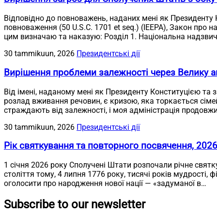
Відповідно до повноважень, наданих мені як Президенту
повноваження (50 U.S.C. 1701 et seq.) (IEEPA), Закон про н
цим визначаю та наказую: Розділ 1. Національна надзвич
30 tammikuun, 2026
Президентські дії
Вирішення проблеми залежності через Велику а
Від імені, наданому мені як Президенту Конституцією та 
розлад вживання речовин, є кризою, яка торкається сімей у
страждають від залежності, і моя адміністрація продовж
30 tammikuun, 2026
Президентські дії
Рік святкування та повторного посвячення, 202
1 січня 2026 року Сполучені Штати розпочали річне святк
століття тому, 4 липня 1776 року, тисячі років мудрості, 
оголосити про народження нової нації — «задуманої в…
Subscribe to our newsletter