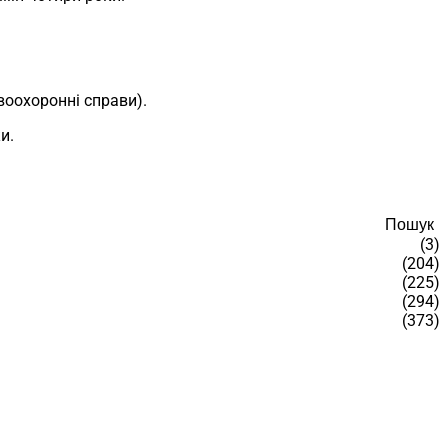
воохоронні справи).
и.
Пошук
(3)
(204)
(225)
(294)
(373)