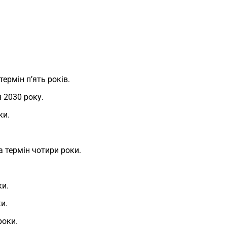
ермін п’ять років.
я 2030 року.
ки.
а термін чотири роки.
ки.
и.
роки.