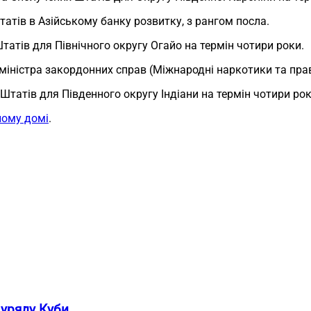
татів в Азійському банку розвитку, з рангом посла.
татів для Північного округу Огайо на термін чотири роки.
а міністра закордонних справ (Міжнародні наркотики та пра
 Штатів для Південного округу Індіани на термін чотири рок
лому домі
.
 уряду Куби