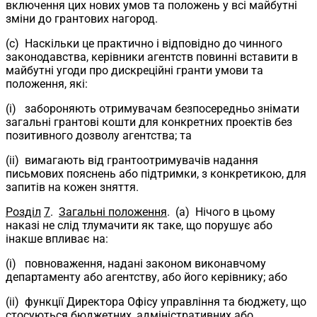
включення цих нових умов та положень у всі майбутні
зміни до грантових нагород.
(c) Наскільки це практично і відповідно до чинного
законодавства, керівники агентств повинні вставити в
майбутні угоди про дискреційні гранти умови та
положення, які:
(i) забороняють отримувачам безпосередньо знімати
загальні грантові кошти для конкретних проектів без
позитивного дозволу агентства; та
(ii) вимагають від грантоотримувачів надання
письмових пояснень або підтримки, з конкретикою, для
запитів на кожен зняття.
Розділ
7
.
Загальні положення
. (a) Нічого в цьому
наказі не слід тлумачити як таке, що порушує або
інакше впливає на:
(i) повноваження, надані законом виконавчому
департаменту або агентству, або його керівнику; або
(ii) функції Директора Офісу управління та бюджету, що
стосуються бюджетних, адміністративних або