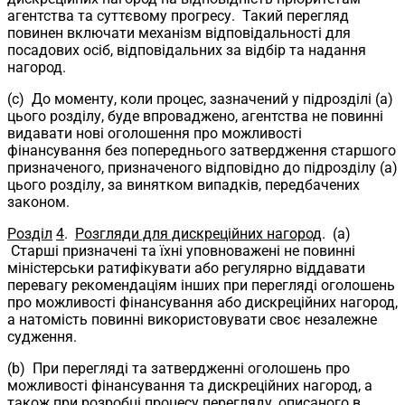
агентства та суттєвому прогресу. Такий перегляд
повинен включати механізм відповідальності для
посадових осіб, відповідальних за відбір та надання
нагород.
(c) До моменту, коли процес, зазначений у підрозділі (a)
цього розділу, буде впроваджено, агентства не повинні
видавати нові оголошення про можливості
фінансування без попереднього затвердження старшого
призначеного, призначеного відповідно до підрозділу (a)
цього розділу, за винятком випадків, передбачених
законом.
Розділ
4
.
Розгляди для дискреційних нагород
. (a)
Старші призначені та їхні уповноважені не повинні
міністерськи ратифікувати або регулярно віддавати
перевагу рекомендаціям інших при перегляді оголошень
про можливості фінансування або дискреційних нагород,
а натомість повинні використовувати своє незалежне
судження.
(b) При перегляді та затвердженні оголошень про
можливості фінансування та дискреційних нагород, а
також при розробці процесу перегляду, описаного в