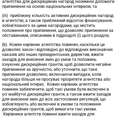
агентства для дискреційних нагород іноземної допомоги
припинення на основі національних інтересів; та
(iii) приблизну кількість активних дискреційних нагород
в агентстві, а також приблизний відсоток фінансування,
зобов’язаного за цими нагородами, що містить
положення про припинення, що дозволяє припинення за
обставинами, описаними в підрозділі (i) цього розділу.
(b) Кожен керівник агентства повинен, наскільки це
дозволяє закон і відповідно до відповідних виконавчих
наказів або інших президентських директив, вжити
заходів для внесення змін до умов та положень
існуючих дискреційних грантів, щоб дозволити негайне
припинення за зручністю, або уточнити, що таке
припинення дозволено, включаючи випадки, коли
нагорода більше не просуває пріоритети агентства або
національний інтерес. Кожен керівник агентства
повинен забезпечити, щоб такі умови були включені в
усі майбутні дискреційні гранти, а також вжити заходів
для внесення змін до всіх застосовних регуляцій, що
зобов’язують або включені в умови та положення
дискреційних грантів, щоб вимагати такі умови.
Керівники агентств повинні вжити заходів для