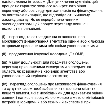
національним інтересам. Для уникнення сумнівів, цей
процес не гарантує жодного конкретного рівня
перегляду або розгляду для заявників на фінансування,
за винятком випадків, що відповідають чинному
законодавству. Як це передбачено чинним
законодавством, цей процес перегляду повинен
включати, принаймні:
(i) перегляд та затвердження оголошень про
можливості фінансування агентства одним або кількома
старшими призначеними або їхніми уповноваженими;
(ii) продовження існуючої координації з OMB;
(iii) у міру доцільності для предмета оголошень,
перегляд призначеними експертами з предметної
області, як їх визначив керівник агентства або
уповноважений керівника агентства;
(iv) перегляд оголошень про можливості фінансування
та супутніх форм, щоб забезпечити, що вони містять
лише ті вимоги, які є необхідними для адекватної оцінки
заявки, і написані зрозумілою мовою з метою мінімізації
потреби в юридичній або технічній експертизі при