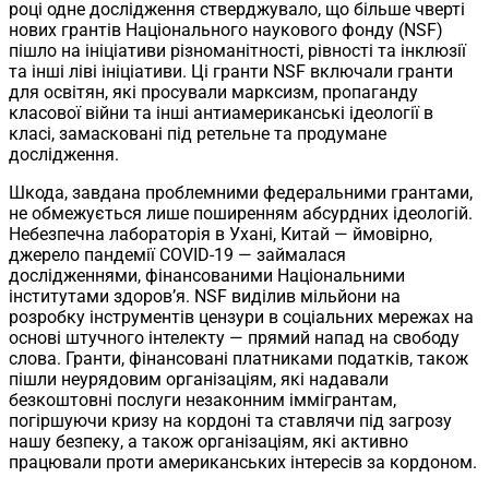
році одне дослідження стверджувало, що більше чверті
нових грантів Національного наукового фонду (NSF)
пішло на ініціативи різноманітності, рівності та інклюзії
та інші ліві ініціативи. Ці гранти NSF включали гранти
для освітян, які просували марксизм, пропаганду
класової війни та інші антиамериканські ідеології в
класі, замасковані під ретельне та продумане
дослідження.
Шкода, завдана проблемними федеральними грантами,
не обмежується лише поширенням абсурдних ідеологій.
Небезпечна лабораторія в Ухані, Китай — ймовірно,
джерело пандемії COVID-19 — займалася
дослідженнями, фінансованими Національними
інститутами здоров’я. NSF виділив мільйони на
розробку інструментів цензури в соціальних мережах на
основі штучного інтелекту — прямий напад на свободу
слова. Гранти, фінансовані платниками податків, також
пішли неурядовим організаціям, які надавали
безкоштовні послуги незаконним іммігрантам,
погіршуючи кризу на кордоні та ставлячи під загрозу
нашу безпеку, а також організаціям, які активно
працювали проти американських інтересів за кордоном.