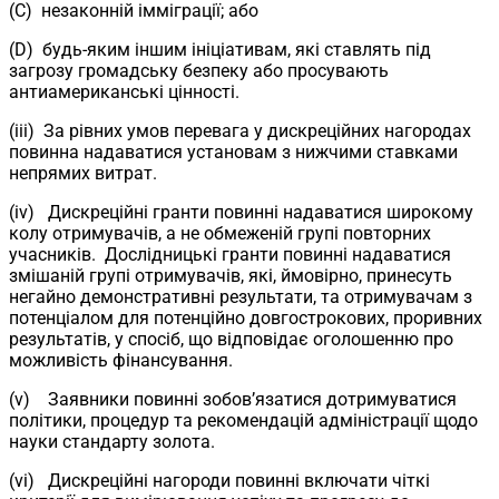
(C) незаконній імміграції; або
(D) будь-яким іншим ініціативам, які ставлять під
загрозу громадську безпеку або просувають
антиамериканські цінності.
(iii) За рівних умов перевага у дискреційних нагородах
повинна надаватися установам з нижчими ставками
непрямих витрат.
(iv) Дискреційні гранти повинні надаватися широкому
колу отримувачів, а не обмеженій групі повторних
учасників. Дослідницькі гранти повинні надаватися
змішаній групі отримувачів, які, ймовірно, принесуть
негайно демонстративні результати, та отримувачам з
потенціалом для потенційно довгострокових, проривних
результатів, у спосіб, що відповідає оголошенню про
можливість фінансування.
(v) Заявники повинні зобов’язатися дотримуватися
політики, процедур та рекомендацій адміністрації щодо
науки стандарту золота.
(vi) Дискреційні нагороди повинні включати чіткі