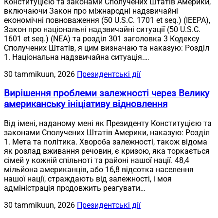
Конституцією та законами Сполучених Штатів Америки,
включаючи Закон про міжнародні надзвичайні
економічні повноваження (50 U.S.C. 1701 et seq.) (IEEPA),
Закон про національні надзвичайні ситуації (50 U.S.C.
1601 et seq.) (NEA) та розділ 301 заголовка 3 Кодексу
Сполучених Штатів, я цим визначаю та наказую: Розділ
1. Національна надзвичайна ситуація.…
30 tammikuun, 2026
Президентські дії
Вирішення проблеми залежності через Велику
американську ініціативу відновлення
Від імені, наданому мені як Президенту Конституцією та
законами Сполучених Штатів Америки, наказую: Розділ
1. Мета та політика. Хвороба залежності, також відома
як розлад вживання речовин, є кризою, яка торкається
сімей у кожній спільноті та районі нашої нації. 48,4
мільйона американців, або 16,8 відсотка населення
нашої нації, страждають від залежності, і моя
адміністрація продовжить реагувати…
30 tammikuun, 2026
Президентські дії