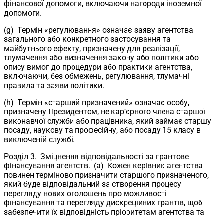
фінансової допомоги, включаючи нагороди іноземної
допомоги.
(g) Термін «регулювання» означає заяву агентства
загального або конкретного застосування та
майбутнього ефекту, призначену для реалізації,
тлумачення або визначення закону або політики або
опису вимог до процедури або практики агентства,
включаючи, без обмежень, регулювання, тлумачні
правила та заяви політики.
(h) Термін «старший призначений» означає особу,
призначену Президентом, не кар’єрного члена старшої
виконавчої служби або працівника, який займає старшу
посаду, наукову та професійну, або посаду 15 класу в
виключеній службі.
Розділ
3
.
Зміцнення відповідальності за грантове
фінансування агентств
. (a) Кожен керівник агентства
повинен терміново призначити старшого призначеного,
який буде відповідальний за створення процесу
перегляду нових оголошень про можливості
фінансування та перегляду дискреційних грантів, щоб
забезпечити їх відповідність пріоритетам агентства та