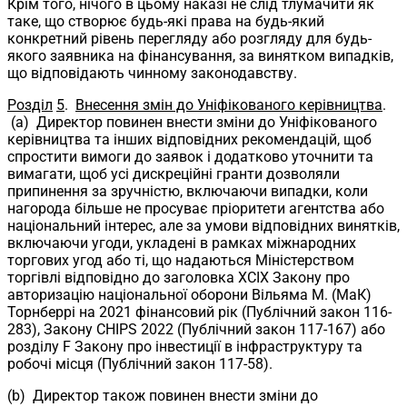
Крім того, нічого в цьому наказі не слід тлумачити як
таке, що створює будь-які права на будь-який
конкретний рівень перегляду або розгляду для будь-
якого заявника на фінансування, за винятком випадків,
що відповідають чинному законодавству.
Розділ
5
.
Внесення змін до Уніфікованого керівництва
.
(a) Директор повинен внести зміни до Уніфікованого
керівництва та інших відповідних рекомендацій, щоб
спростити вимоги до заявок і додатково уточнити та
вимагати, щоб усі дискреційні гранти дозволяли
припинення за зручністю, включаючи випадки, коли
нагорода більше не просуває пріоритети агентства або
національний інтерес, але за умови відповідних винятків,
включаючи угоди, укладені в рамках міжнародних
торгових угод або ті, що надаються Міністерством
торгівлі відповідно до заголовка XCIX Закону про
авторизацію національної оборони Вільяма М. (МаК)
Торнберрі на 2021 фінансовий рік (Публічний закон 116-
283), Закону CHIPS 2022 (Публічний закон 117-167) або
розділу F Закону про інвестиції в інфраструктуру та
робочі місця (Публічний закон 117-58).
(b) Директор також повинен внести зміни до