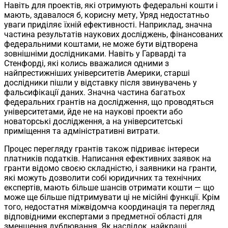
Навіть для проектів, які отримують федеральні кошти і
мають, здавалося б, корисну мету, Уряд недостатньо
уваги приділяє їхній ефективності. Наприклад, значна
частина результатів наукових досліджень, фінансованих
федеральними коштами, не може бути відтворена
зовнішніми дослідниками. Навіть у Гарварді та
Стенфорді, які колись вважалися одними з
найпрестижніших університетів Америки, старші
дослідники пішли у відставку після звинувачень у
фальсифікації даних. Значна частина багатьох
федеральних грантів на дослідження, що проводяться
університетами, йде не на наукові проекти або
новаторські дослідження, а на університетські
приміщення та адміністративні витрати.
Процес перегляду грантів також підриває інтереси
платників податків. Написання ефективних заявок на
гранти відомо своєю складністю, і заявники на гранти,
які можуть дозволити собі юридичних та технічних
експертів, мають більше шансів отримати кошти — що
може ще більше підтримувати ці не місійні функції. Крім
того, недостатня міжвідомча координація та перегляд
відповідними експертами з предметної області для
зменшення дублювання. Як наслідок, найкращі