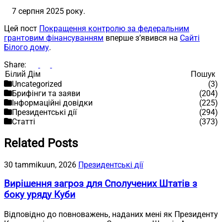
7 серпня 2025 року.
Цей пост
Покращення контролю за федеральним
грантовим фінансуванням
вперше з’явився на
Сайті
Білого дому
.
Share:
Пошук
Пошук
Uncategorized
(3)
Брифінги та заяви
(204)
Інформаційні довідки
(225)
Президентські дії
(294)
Статті
(373)
Related Posts
30 tammikuun, 2026
Президентські дії
Вирішення загроз для Сполучених Штатів з
боку уряду Куби
Відповідно до повноважень, наданих мені як Президенту