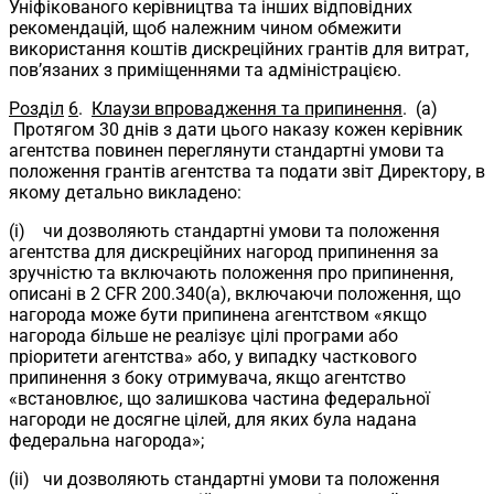
Уніфікованого керівництва та інших відповідних
рекомендацій, щоб належним чином обмежити
використання коштів дискреційних грантів для витрат,
пов’язаних з приміщеннями та адміністрацією.
Розділ
6
.
Клаузи впровадження та припинення
. (a)
Протягом 30 днів з дати цього наказу кожен керівник
агентства повинен переглянути стандартні умови та
положення грантів агентства та подати звіт Директору, в
якому детально викладено:
(i) чи дозволяють стандартні умови та положення
агентства для дискреційних нагород припинення за
зручністю та включають положення про припинення,
описані в 2 CFR 200.340(a), включаючи положення, що
нагорода може бути припинена агентством «якщо
нагорода більше не реалізує цілі програми або
пріоритети агентства» або, у випадку часткового
припинення з боку отримувача, якщо агентство
«встановлює, що залишкова частина федеральної
нагороди не досягне цілей, для яких була надана
федеральна нагорода»;
(ii) чи дозволяють стандартні умови та положення