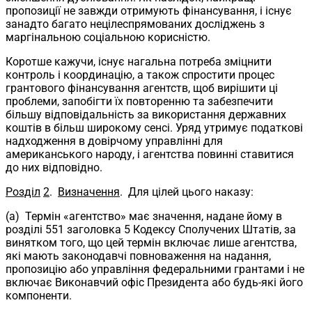
пропозиції не завжди отримують фінансування, і існує
занадто багато нецілеспрямованих досліджень з
маргінальною соціальною корисністю.
Коротше кажучи, існує нагальна потреба зміцнити
контроль і координацію, а також спростити процес
грантового фінансування агентств, щоб вирішити ці
проблеми, запобігти їх повторенню та забезпечити
більшу відповідальність за використання державних
коштів в більш широкому сенсі. Уряд утримує податкові
надходження в довірчому управлінні для
американського народу, і агентства повинні ставитися
до них відповідно.
Розділ
2
.
Визначення
. Для цілей цього наказу:
(a) Термін «агентство» має значення, надане йому в
розділі 551 заголовка 5 Кодексу Сполучених Штатів, за
винятком того, що цей термін включає лише агентства,
які мають законодавчі повноваження на надання,
пропозицію або управління федеральними грантами і не
включає Виконавчий офіс Президента або будь-які його
компоненти.