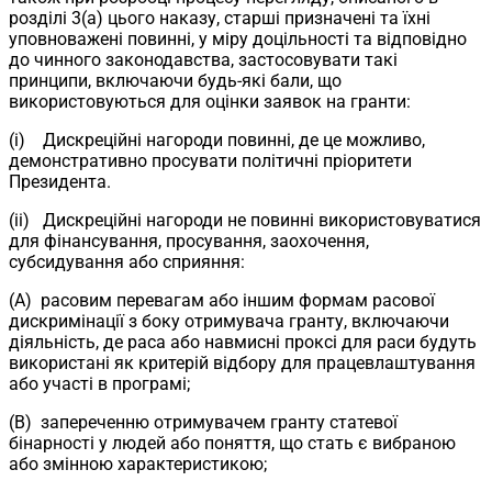
розділі 3(a) цього наказу, старші призначені та їхні
уповноважені повинні, у міру доцільності та відповідно
до чинного законодавства, застосовувати такі
принципи, включаючи будь-які бали, що
використовуються для оцінки заявок на гранти:
(i) Дискреційні нагороди повинні, де це можливо,
демонстративно просувати політичні пріоритети
Президента.
(ii) Дискреційні нагороди не повинні використовуватися
для фінансування, просування, заохочення,
субсидування або сприяння:
(A) расовим перевагам або іншим формам расової
дискримінації з боку отримувача гранту, включаючи
діяльність, де раса або навмисні проксі для раси будуть
використані як критерій відбору для працевлаштування
або участі в програмі;
(B) запереченню отримувачем гранту статевої
бінарності у людей або поняття, що стать є вибраною
або змінною характеристикою;