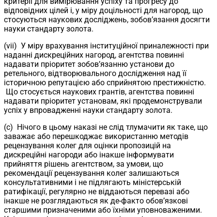
критерії для вимірювання успіху та прогресу до
відповідних цілей і, у міру доцільності для нагород, що
стосуються наукових досліджень, зобов’язання досягти
науки стандарту золота.
(vii) У міру врахування інституційної приналежності при
наданні дискреційних нагород, агентства повинні
надавати пріоритет зобов’язанню установи до
ретельного, відтворювального дослідження над її
історичною репутацією або сприйнятою престижністю.
Що стосується наукових грантів, агентства повинні
надавати пріоритет установам, які продемонстрували
успіх у впровадженні науки стандарту золота.
(c) Нічого в цьому наказі не слід тлумачити як таке, що
заважає або перешкоджає використанню методів
рецензування колег для оцінки пропозицій на
дискреційні нагороди або інакше інформувати
прийняття рішень агентством, за умови, що
рекомендації рецензування колег залишаються
консультативними і не підлягають міністерській
ратифікації, регулярно не віддаються перевазі або
інакше не розглядаються як де-факто обов’язкові
старшими призначеними або їхніми уповноваженими.