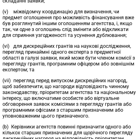
складанні заявки;
(v) міжвідомчу координацію для визначення, чи
предмет оголошення про можливість фінансування вже
був розглянутий іншим оголошенням агентства, і, якщо
так, чи одне з оголошень слід змінити або відкликати
для сприяння узгодженості та усунення дублювання;
(vi) для дискреційних грантів на наукові дослідження,
перегляд принаймні одного експерта з предметної
області в галузі заявки, який може бути членом комісії з
перегляду грантів, програмним офіцером або зовнішнім
експертом; та
(vii) перегляд перед випуском дискреційних нагород,
щоб забезпечити, що нагороди відповідають чинному
законодавству, пріоритетам агентства та національному
інтересу, що включатиме особисте або віртуальне
обговорення заявок комісіями з перегляду грантів або
програмними офісами з старшим призначеним або
уповноваженим цього призначеного.
(b) Керівники агентств повинні призначити одного або
кількох старших призначених для щорічного перегляду
дискреційних нагород на відповідність пріоритетам