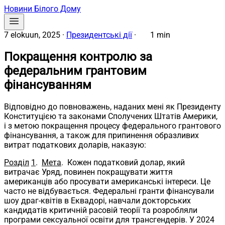
Новини Білого Дому
7 elokuun, 2025
·
Президентські дії
·
1 min
Покращення контролю за
федеральним грантовим
фінансуванням
Відповідно до повноважень, наданих мені як Президенту
Конституцією та законами Сполучених Штатів Америки,
і з метою покращення процесу федерального грантового
фінансування, а також для припинення образливих
витрат податкових доларів, наказую:
Розділ
1
.
Мета
. Кожен податковий долар, який
витрачає Уряд, повинен покращувати життя
американців або просувати американські інтереси. Це
часто не відбувається. Федеральні гранти фінансували
шоу драг-квітів в Еквадорі, навчали докторських
кандидатів критичній расовій теорії та розробляли
програми сексуальної освіти для трансгендерів. У 2024