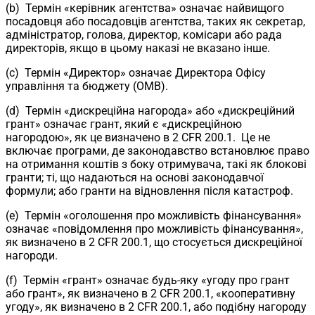
(b) Термін «керівник агентства» означає найвищого
посадовця або посадовців агентства, таких як секретар,
адміністратор, голова, директор, комісари або рада
директорів, якщо в цьому наказі не вказано інше.
(c) Термін «Директор» означає Директора Офісу
управління та бюджету (OMB).
(d) Термін «дискреційна нагорода» або «дискреційний
грант» означає грант, який є «дискреційною
нагородою», як це визначено в
2 CFR 200.1
. Це не
включає програми, де законодавство встановлює право
на отримання коштів з боку отримувача, такі як блокові
гранти; ті, що надаються на основі законодавчої
формули; або гранти на відновлення після катастроф.
(e) Термін «оголошення про можливість фінансування»
означає «повідомлення про можливість фінансування»,
як визначено в 2 CFR 200.1, що стосується дискреційної
нагороди.
(f) Термін «грант» означає будь-яку «угоду про грант
або грант», як визначено в 2 CFR 200.1, «кооперативну
угоду», як визначено в 2 CFR 200.1, або подібну нагороду