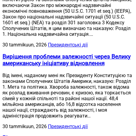
включаючи Закон про міжнародні надзвичайні
економічні повноваження (50 U.S.C. 1701 et seq.) (IEEPA),
Закон про національні надзвичайні ситуації (50 U.S.C.
1601 et seq.) (NEA) та розділ 301 заголовка 3 Кодексу
Сполучених Штатів, я цим визначаю та наказую: Розділ
1. Національна надзвичайна ситуація.…
30 tammikuun, 2026
Президентські дії
Вирішення проблеми залежності через Велику
американську ініціативу відновлення
Від імені, наданому мені як Президенту Конституцією та
законами Сполучених Штатів Америки, наказую: Розділ
1. Мета та політика. Хвороба залежності, також відома
як розлад вживання речовин, є кризою, яка торкається
сімей у кожній спільноті та районі нашої нації. 48,4
мільйона американців, або 16,8 відсотка населення
нашої нації, страждають від залежності, і моя
адміністрація продовжить реагувати…
30 tammikuun, 2026
Президентські дії