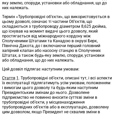
яку землю, споруди, установки або обладнання, що до
них належать.
Термін «Трубопровідні об’єкти», що використовується в
цьому дозволі, означає ті частини Об’єктів, що
складаються з трубопроводу діаметром 8,625 дюйма,
що існував на момент видачі цього дозволу, який
простягається від міжнародного кордону між
Сполученими Штатами та Канадою в окрузі Берк,
Північна Дакота, до і включаючи перший головний
запірний клапан або насосну станцію в Сполучених
Штатах, а також будь-яку землю, споруди, установки
або обладнання, що до них належать.
Цей дозвіл підлягає наступним умовам:
Стаття
1
. Трубопровідні об’єкти, описані тут, і всі аспекти
їх експлуатації підлягатимуть усім умовам, положенням
і вимогам цього дозволу та будь-яким наступним
Президентським змінам до нього. Дозволене
підприємство не повинно вносити суттєві зміни в
трубопровідні об’єкти, у місцезнаходження
трубопровідних об’єктів або в експлуатацію, дозволену
цим дозволом, якщо Президент не схвалив зміни в