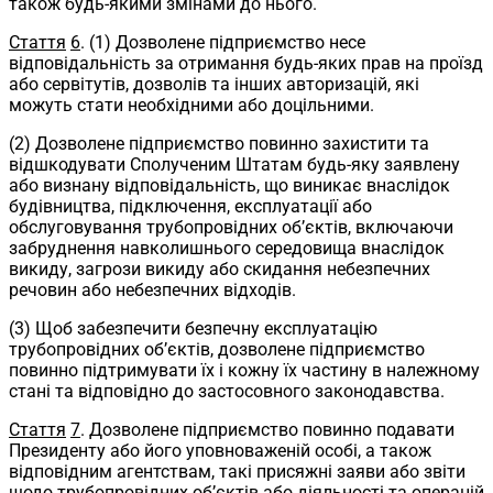
також будь-якими змінами до нього.
Стаття
6
. (1) Дозволене підприємство несе
відповідальність за отримання будь-яких прав на проїзд
або сервітутів, дозволів та інших авторизацій, які
можуть стати необхідними або доцільними.
(2) Дозволене підприємство повинно захистити та
відшкодувати Сполученим Штатам будь-яку заявлену
або визнану відповідальність, що виникає внаслідок
будівництва, підключення, експлуатації або
обслуговування трубопровідних об’єктів, включаючи
забруднення навколишнього середовища внаслідок
викиду, загрози викиду або скидання небезпечних
речовин або небезпечних відходів.
(3) Щоб забезпечити безпечну експлуатацію
трубопровідних об’єктів, дозволене підприємство
повинно підтримувати їх і кожну їх частину в належному
стані та відповідно до застосовного законодавства.
Стаття
7
. Дозволене підприємство повинно подавати
Президенту або його уповноваженій особі, а також
відповідним агентствам, такі присяжні заяви або звіти
щодо трубопровідних об’єктів або діяльності та операцій