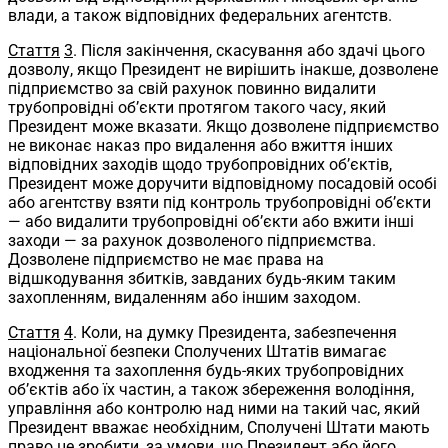
влади, а також відповідних федеральних агентств.
Стаття
3
. Після закінчення, скасування або здачі цього
дозволу, якщо Президент не вирішить інакше, дозволене
підприємство за свій рахунок повинно видалити
трубопровідні об’єкти протягом такого часу, який
Президент може вказати. Якщо дозволене підприємство
не виконає наказ про видалення або вжиття інших
відповідних заходів щодо трубопровідних об’єктів,
Президент може доручити відповідному посадовій особі
або агентству взяти під контроль трубопровідні об’єкти
— або видалити трубопровідні об’єкти або вжити інші
заходи — за рахунок дозволеного підприємства.
Дозволене підприємство не має права на
відшкодування збитків, завданих будь-яким таким
захопленням, видаленням або іншим заходом.
Стаття
4
. Коли, на думку Президента, забезпечення
національної безпеки Сполучених Штатів вимагає
входження та захоплення будь-яких трубопровідних
об’єктів або їх частин, а також збереження володіння,
управління або контролю над ними на такий час, який
Президент вважає необхідним, Сполучені Штати мають
право це зробити, за умови, що Президент або його