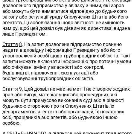
дозволеного підприємства у зв’язку з ними, які зараз
або можуть бути вимагатися відповідно до будь-якого
закону або регуляції уряду Сполучених Штатів або його
агентств. Ці зобов’язання щодо звітності не змінюють
наміру, щоб цей дозвіл був дієвим як директива, видана
лише Президентом.
Стаття
8
. На запит дозволене підприємство повинно
надати відповідну інформацію Президенту або його
уповноваженій особі щодо трубопровідних об’єктів. Такі
запити можуть включати інформацію про поточні умови
або очікувані зміни у власності або контролі,
будівництві, підключенні, експлуатації або
обслуговуванні трубопровідних об’єктів.
Стаття
9
. Цей дозвіл не має на меті і не створює жодних
прав або вигод, матеріальних або процедурних, які
можуть бути примусово виконані в суді або в рівності
будь-якою стороною проти Сполучених Штатів, їх
департаментів, агентств або організацій, їх посадових
осіб, працівників або агентів, або будь-якою іншою
особою.
У СВІДЧЕННЯ ЧОГО, я підписав цей документ тридцятого