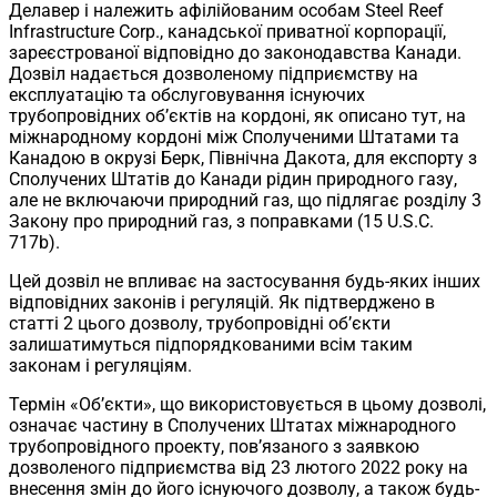
Делавер і належить афілійованим особам Steel Reef
Infrastructure Corp., канадської приватної корпорації,
зареєстрованої відповідно до законодавства Канади.
Дозвіл надається дозволеному підприємству на
експлуатацію та обслуговування існуючих
трубопровідних об’єктів на кордоні, як описано тут, на
міжнародному кордоні між Сполученими Штатами та
Канадою в окрузі Берк, Північна Дакота, для експорту з
Сполучених Штатів до Канади рідин природного газу,
але не включаючи природний газ, що підлягає розділу 3
Закону про природний газ, з поправками (15 U.S.C.
717b).
Цей дозвіл не впливає на застосування будь-яких інших
відповідних законів і регуляцій. Як підтверджено в
статті 2 цього дозволу, трубопровідні об’єкти
залишатимуться підпорядкованими всім таким
законам і регуляціям.
Термін «Об’єкти», що використовується в цьому дозволі,
означає частину в Сполучених Штатах міжнародного
трубопровідного проекту, пов’язаного з заявкою
дозволеного підприємства від 23 лютого 2022 року на
внесення змін до його існуючого дозволу, а також будь-