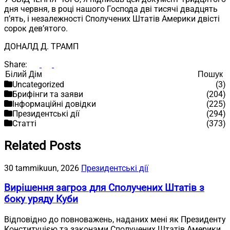
дня червня, в році нашого Господа дві тисячі двадцять
п’ять, і незалежності Сполучених Штатів Америки двісті
сорок дев’ятого.
ДОНАЛД Д. ТРАМП
Share:
Пошук
Пошук
Uncategorized
(3)
Брифінги та заяви
(204)
Інформаційні довідки
(225)
Президентські дії
(294)
Статті
(373)
Related Posts
30 tammikuun, 2026
Президентські дії
Вирішення загроз для Сполучених Штатів з
боку уряду Куби
Відповідно до повноважень, наданих мені як Президенту
Конституцією та законами Сполучених Штатів Америки,