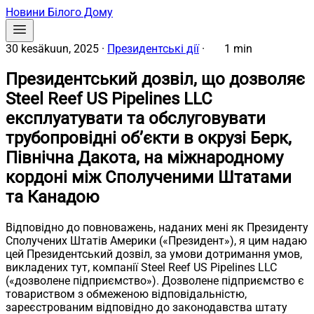
Новини Білого Дому
30 kesäkuun, 2025
·
Президентські дії
·
1 min
Президентський дозвіл, що дозволяє
Steel Reef US Pipelines LLC
експлуатувати та обслуговувати
трубопровідні об’єкти в окрузі Берк,
Північна Дакота, на міжнародному
кордоні між Сполученими Штатами
та Канадою
Відповідно до повноважень, наданих мені як Президенту
Сполучених Штатів Америки («Президент»), я цим надаю
цей Президентський дозвіл, за умови дотримання умов,
викладених тут, компанії Steel Reef US Pipelines LLC
(«дозволене підприємство»). Дозволене підприємство є
товариством з обмеженою відповідальністю,
зареєстрованим відповідно до законодавства штату