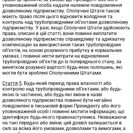
уповноважений особа надали належне повідомлення
дозволеному підприємству. Сполучені Штати також
мають право після цього відновити володіння та
контроль над трубопровідними об’єктами дозволеному
підприємству. У разі, якщо Сполучені Штати здійснюють
права, описані в цій статті, вони повинні виплатити
дозволеному підприємству справедливу та адекватну
компенсацію за використання таких трубопровідних
об’єктів, на основі розумного прибутку в нормальних
умовах, і повинні нести витрати на відновлення
трубопровідних об’єктів до їх попереднього стану, за
винятком розумної вартості будь-яких поліпшень, які
могли бути зроблені Сполученими Штатами.
Стаття
5
. Будь-який перехід права власності або
контролю над трубопровідними об’єктами, або будь-
якою їх частиною, або будь-які зміни в назві
дозволеного підприємства повинні бути негайно
повідомлені в письмовій формі Президенту або його
уповноваженій особі і повинні містити інформацію, що
ідентифікує будь-якого правонаступника. Незважаючи
на такі передачі або зміни, цей дозвіл залишається в
силі за всіма його умовами, дозволами та вимогами, а