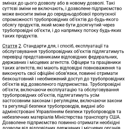
змінах до цього дозволу або в новому дозволі. Такі
суттєві зміни не включають, і дозволене підприємство
може вносити зміни до середньодобової пропускної
спроможності трубопровідних об’єктів до будь-якого
обсягу продуктів, який може бути досягнутий через
трубопровідні об’єкти, і до напрямку потоку будь-яких
таких продуктів.
Стаття
2
. Стандарти для, і спосіб, експлуатації та
обслуговування трубопровідних об’єктів підлягатимуть
перевірці представниками відповідних федеральних,
державних і місцевих агентств. Офіцери та працівники
таких агентств, які мають відповідні повноваження та
виконують свої офіційні обов’язки, повинні отримати
безкоштовний і необмежений доступ до трубопровідних
об’єктів від дозволеного підприємства. Трубопровідні
об’єкти, включаючи експлуатацію та обслуговування
трубопровідних об’єктів, підлягатимуть усім
застосовним законам і регуляціям, включаючи закони
та регуляції безпеки трубопроводів, видані або
адміністровані Управлінням безпеки трубопроводів та
небезпечних матеріалів Міністерства транспорту США.
Дозволене підприємство повинно отримати необхідні
дозволи від відповідних державних і місцевих органів