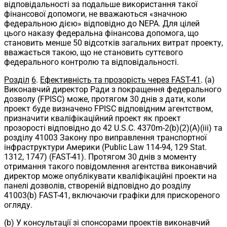
відповідальності за подальше використання такої
фінансової допомоги, не вважаються «значною
федеральною дією» відповідно до NEPA. Для цілей
цього наказу федеральна фінансова допомога, що
становить менше 50 відсотків загальних витрат проекту,
вважається такою, що не становить суттєвого
федерального контролю та відповідальності.
Розділ
6
.
Ефективність та прозорість через FAST-41
. (a)
Виконавчий директор Ради з покращення федерального
дозволу (FPISC) може, протягом 30 днів з дати, коли
проект буде визначено FPISC відповідним агентством,
призначити кваліфікаційний проект як проект
прозорості відповідно до 42 U.S.C. 4370m-2(b)(2)(A)(iii) та
розділу 41003 Закону про виправлення транспортної
інфраструктури Америки (Public Law 114-94, 129 Stat.
1312, 1747) (FAST-41). Протягом 30 днів з моменту
отримання такого повідомлення агентства виконавчий
директор може опублікувати кваліфікаційні проекти на
панелі дозволів, створеній відповідно до розділу
41003(b) FAST-41, включаючи графіки для прискореного
огляду.
(b) У консультації зі спонсорами проектів виконавчий