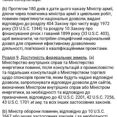
(b) Протягом 180 днів з дати цього наказу Міністр армії,
діючи через помічника міністра армії з цивільних робіт,
повинен переглянути національні дозволи, видані
відповідно до розділу 404 Закону про чисту воду 1972
року (33 U.S.C. 1344) та розділу 10 Закону про
фінансування річок і гаваней 1899 року (33 U.S.C. 403),
щоб визначити, чи потрібен специфічний національний
дозвіл для сприяння ефективному дозволенню
діяльності, пов’язаної з кваліфікаційними проектами.
Розділ
9
.
Доступність федеральних земель
. (a)
Міністерство внутрішніх справ та Міністерство
енергетики повинні, після консультацій з промисловістю
та подальших консультацій з Міністерством торгівлі
щодо спонсорів проектів, яким будуть надані відповідні
дозволи, запропонувати відповідні дозволи для сайтів,
визначених Міністром внутрішніх справ або Міністром
енергетики, за необхідності та відповідно до
призначення, відповідно до 42 U.S.C. 2201, 42 U.S.C. 7256,
43 U.S.C. 1701
et seq.
та всіх інших застосовних законів.
(b) Міністр оборони повинен, відповідно до 10 U.S.C.
2667 або інших застосовних законів, і за необхідності