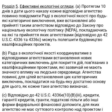
Розділ
5
.
Ефективні екологічні огляди
. (a) Протягом 10
днів з дати цього наказу кожне відповідне агентство
повинно повідомити Раді з екологічної якості про будь-
які категоричні виключення, вже встановлені або
прийняті таким агентством відповідно до Закону про
національну екологічну політику (NEPA), покладаючись
на які та прийняття яких агентствами (відповідно до 42
U.S.C. 4336 та 4336c) можуть полегшити будівництво
кваліфікаційних проектів.
(b) Рада з екологічної якості координуватиме з
відповідними агентствами встановлення нових
категоричних виключень для покриття дій, пов’язаних з
кваліфікаційними проектами, які зазвичай не мають
значного впливу на людське середовище. Агентства
повинні, для цілей встановлення цих категоричних
виключень, покладатися на будь-яку достатню основу
для цього, як кожне таке агентство визначає.
(c) Відповідно до 42 U.S.C. 4336e(10)(B)(iii), кредити,
гарантії кредитів, гранти, податкові пільги або інші
форми федеральної фінансової допомоги, для яких
агентство не має суттєвого контролю над проектом і