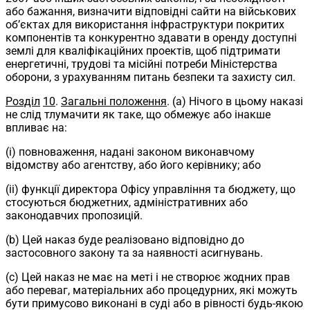
або бажання, визначити відповідні сайти на військових
об’єктах для використання інфраструктури покритих
компонентів та конкурентно здавати в оренду доступні
землі для кваліфікаційних проектів, щоб підтримати
енергетичні, трудові та місійні потреби Міністерства
оборони, з урахуванням питань безпеки та захисту сил.
Розділ
10
.
Загальні положення
. (a) Нічого в цьому наказі
не слід тлумачити як таке, що обмежує або інакше
впливає на:
(i) повноваження, надані законом виконавчому
відомству або агентству, або його керівнику; або
(ii) функції директора Офісу управління та бюджету, що
стосуються бюджетних, адміністративних або
законодавчих пропозицій.
(b) Цей наказ буде реалізовано відповідно до
застосовного закону та за наявності асигнувань.
(c) Цей наказ не має на меті і не створює жодних прав
або переваг, матеріальних або процедурних, які можуть
бути примусово виконані в суді або в рівності будь-якою