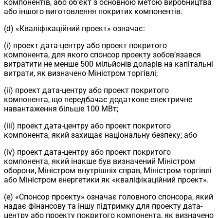
компонентів, або об’єкт з основною метою виробництва
або іншого виготовлення покритих компонентів.
(d) «Кваліфікаційний проект» означає:
(i) проект дата-центру або проект покритого
компонента, для якого спонсор проекту зобов’язався
витратити не менше 500 мільйонів доларів на капітальні
витрати, як визначено Міністром торгівлі;
(ii) проект дата-центру або проект покритого
компонента, що передбачає додаткове електричне
навантаження більше 100 МВт;
(iii) проект дата-центру або проект покритого
компонента, який захищає національну безпеку; або
(iv) проект дата-центру або проект покритого
компонента, який інакше був визначений Міністром
оборони, Міністром внутрішніх справ, Міністром торгівлі
або Міністром енергетики як «кваліфікаційний проект».
(e) «Спонсор проекту» означає головного спонсора, який
надає фінансову та іншу підтримку для проекту дата-
центру або проекту покритого компонента, як визначено