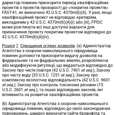
директор повинен прискорити перехід кваліфікаційних
проектів з проектів прозорості до «покритих проектів»
FAST-41, як визначено 42 U.S.C. 4370m(6)(A). У разі, якщо
кваліфікаційний проект не відповідає критеріям,
викладеним у 42 U.S.C. 4370m(6)(A)(i) або (iii), FPISC
може розглянути всі інші доступні варіанти для
призначення проекту покритим проектом відповідно до
42 U.S.C. 4370m(6)(A)(iv).
Розділ
7
.
Спрощення огляду дозволів
. (a) Адміністратор
Агентства з охорони навколишнього середовища
повинен допомогти прискорити видачу дозволів на
федеральних та не федеральних землях, розробляючи
або модифікуючи регуляції, що видаються відповідно до
Закону про чисте повітря (42 U.S.C. 7401
et seq.
); Закону
про чисту воду (33 U.S.C. 1251
et seq.
); Закону про
комплексну екологічну відповідальність (42 U.S.C. 9601
et seq.
); Закону про контроль токсичних речовин (15
U.S.C. 2601
et seq.
); та інших відповідних законів, які
впливають на розвиток кваліфікаційних проектів.
(b) Адміністратор Агентства з охорони навколишнього
середовища повинен, відповідно до своїх законодавчих
повноважень, швидко визначити сайти бровнфілд та