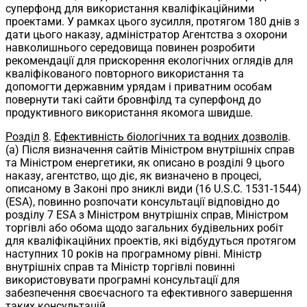
суперфонд для використання кваліфікаційними
проектами. У рамках цього зусилля, протягом 180 днів з
дати цього наказу, адміністратор Агентства з охорони
навколишнього середовища повинен розробити
рекомендації для прискорення екологічних оглядів для
кваліфікованого повторного використання та
допомогти державним урядам і приватним особам
повернути такі сайти бровнфілд та суперфонд до
продуктивного використання якомога швидше.
Розділ
8
.
Ефективність біологічних та водних дозволів
.
(a) Після визначення сайтів Міністром внутрішніх справ
та Міністром енергетики, як описано в розділі 9 цього
наказу, агентство, що діє, як визначено в процесі,
описаному в Законі про зниклі види (16 U.S.C. 1531-1544)
(ESA), повинно розпочати консультації відповідно до
розділу 7 ESA з Міністром внутрішніх справ, Міністром
торгівлі або обома щодо загальних будівельних робіт
для кваліфікаційних проектів, які відбудуться протягом
наступних 10 років на програмному рівні. Міністр
внутрішніх справ та Міністр торгівлі повинні
використовувати програмні консультації для
забезпечення своєчасного та ефективного завершення
таких консультацій.