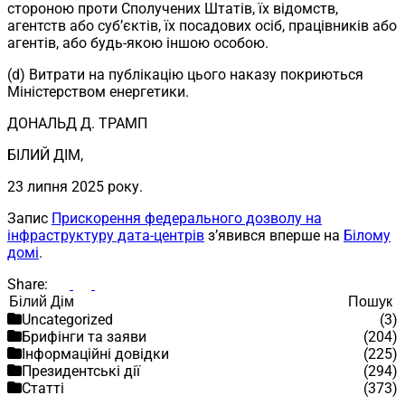
стороною проти Сполучених Штатів, їх відомств,
агентств або суб’єктів, їх посадових осіб, працівників або
агентів, або будь-якою іншою особою.
(d) Витрати на публікацію цього наказу покриються
Міністерством енергетики.
ДОНАЛЬД Д. ТРАМП
БІЛИЙ ДІМ,
23 липня 2025 року.
Запис
Прискорення федерального дозволу на
інфраструктуру дата-центрів
з’явився вперше на
Білому
домі
.
Share:
Пошук
Пошук
Uncategorized
(3)
Брифінги та заяви
(204)
Інформаційні довідки
(225)
Президентські дії
(294)
Статті
(373)