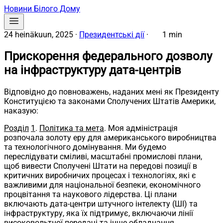
Новини Білого Дому
24 heinäkuun, 2025
·
Президентські дії
·
1 min
Прискорення федерального дозволу
на інфраструктуру дата-центрів
Відповідно до повноважень, наданих мені як Президенту
Конституцією та законами Сполучених Штатів Америки,
наказую:
Розділ
1
.
Політика та мета
. Моя адміністрація
розпочала золоту еру для американського виробництва
та технологічного домінування. Ми будемо
переслідувати сміливі, масштабні промислові плани,
щоб вивести Сполучені Штати на передові позиції в
критичних виробничих процесах і технологіях, які є
важливими для національної безпеки, економічного
процвітання та наукового лідерства. Ці плани
включають дата-центри штучного інтелекту (ШІ) та
інфраструктуру, яка їх підтримує, включаючи лінії
високовольтної передачі та інше обладнання.