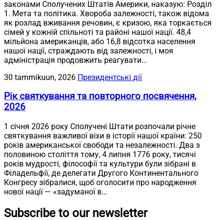
законами Сполучених Штатів Америки, наказую: Розділ
1. Мета та політика. Хвороба залежності, також відома
як розлад вживання речовин, є кризою, яка торкається
сімей у кожній спільноті та районі нашої нації. 48,4
мільйона американців, або 16,8 відсотка населення
нашої нації, страждають від залежності, і моя
адміністрація продовжить реагувати…
30 tammikuun, 2026
Президентські дії
Рік святкування та повторного посвячення,
2026
1 січня 2026 року Сполучені Штати розпочали річне
святкування важливої віхи в історії нашої країни: 250
років американської свободи та незалежності. Два з
половиною століття тому, 4 липня 1776 року, тисячі
років мудрості, філософії та культури були зібрані в
Філадельфії, де делегати Другого Континентального
Конгресу зібралися, щоб оголосити про народження
нової нації — «задуманої в…
Subscribe to our newsletter