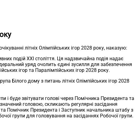
року
ікуванні літніх Олімпійських ігор 2028 року, наказую:
ивних подій XXI століття. Ця надзвичайна подія надає
едеральний уряд очолить єдині зусилля для забезпечення
ійських ігор та Паралімпійських ігор 2028 року.
рупа Білого дому з питань літніх Олімпійських ігор 2028
пи і буде звітувати голові через Помічника Президента та
ризначений головою, скликають регулярні засідання
р та Помічник Президента і Заступник начальника штабу з
бочої групи для головування на засіданнях Робочої групи.