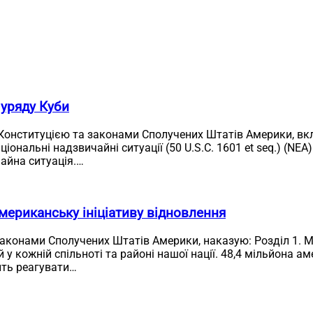
 уряду Куби
 Конституцією та законами Сполучених Штатів Америки, в
аціональні надзвичайні ситуації (50 U.S.C. 1601 et seq.) (N
айна ситуація.…
мериканську ініціативу відновлення
законами Сполучених Штатів Америки, наказую: Розділ 1. М
 кожній спільноті та районі нашої нації. 48,4 мільйона аме
ить реагувати…