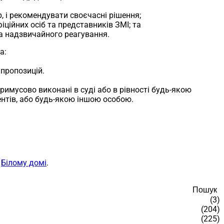
р, і рекомендувати своєчасні рішення;
іційних осіб та представників ЗМІ; та
та надзвичайного реагування.
а:
 пропозицій.
примусово виконані в суді або в рівності будь-якою
гентів, або будь-якою іншою особою.
а
Білому домі
.
Пошук
(3)
(204)
(225)