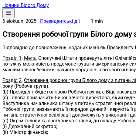
Новини Білого Дому
6 elokuun, 2025
·
Президентські дії
·
1 min
Створення робочої групи Білого дому з
Відповідно до повноважень, наданих мені як Президенту К
Розділ
1
.
Мета
. Сполучені Штати проведуть літні Олімпійс
потужну можливість продемонструвати американську силу,
максимальної безпеки, захисту кордонів і світового класу 
Розділ
2
.
Створення робочої групи Білого дому з питань лі
року (Робоча група).
(b) Президент буде головою Робочої групи, а Віце-презид
(c) Голова призначить Виконавчого директора, який буде 
Заступника начальника штабу з питань стратегічної реалі
Робочої групи, визначають її порядок денний і керують ї
питань стратегічної реалізації допоможуть у виконанні ц
(d) Окрім голови та заступника голови, до складу Робочої
(i) Державний секретар;
(ii) Міністр фінансів;