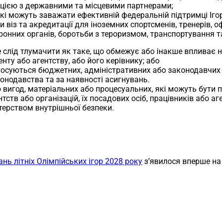
ацією з державними та місцевими партнерами;
, які можуть заважати ефективній федеральній підтримці Іго
 віз та акредитації для іноземних спортсменів, тренерів, оф
оронних органів, боротьби з тероризмом, транспортування 
не слід тлумачити як таке, що обмежує або інакше впливає н
ту або агентству, або його керівнику; або
 стосуються бюджетних, адміністративних або законодавчих
конодавства та за наявності асигнувань.
о вигод, матеріальних або процесуальних, які можуть бути 
тств або організацій, їх посадових осіб, працівників або а
терством внутрішньої безпеки.
нь літніх Олімпійських ігор 2028 року
з’явилося вперше н