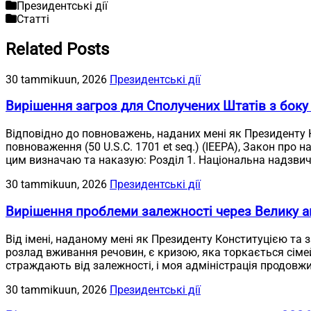
Президентські дії
Статті
Related Posts
30 tammikuun, 2026
Президентські дії
Вирішення загроз для Сполучених Штатів з боку
Відповідно до повноважень, наданих мені як Президенту
повноваження (50 U.S.C. 1701 et seq.) (IEEPA), Закон про н
цим визначаю та наказую: Розділ 1. Національна надзвич
30 tammikuun, 2026
Президентські дії
Вирішення проблеми залежності через Велику а
Від імені, наданому мені як Президенту Конституцією та 
розлад вживання речовин, є кризою, яка торкається сімей у
страждають від залежності, і моя адміністрація продовж
30 tammikuun, 2026
Президентські дії