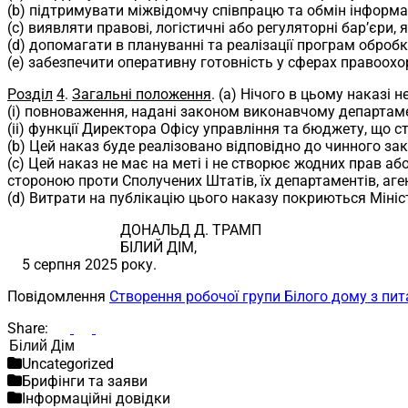
(b) підтримувати міжвідомчу співпрацю та обмін інформ
(c) виявляти правові, логістичні або регуляторні бар’єри
(d) допомагати в плануванні та реалізації програм обробки
(e) забезпечити оперативну готовність у сферах правоох
Розділ
4
.
Загальні положення
. (a) Нічого в цьому наказі 
(i) повноваження, надані законом виконавчому департамен
(ii) функції Директора Офісу управління та бюджету, що
(b) Цей наказ буде реалізовано відповідно до чинного за
(c) Цей наказ не має на меті і не створює жодних прав аб
стороною проти Сполучених Штатів, їх департаментів, аген
(d) Витрати на публікацію цього наказу покриються Мініс
ДОНАЛЬД Д. ТРАМП
БІЛИЙ ДІМ,
5 серпня 2025 року.
Повідомлення
Створення робочої групи Білого дому з пита
Share:
Пошук
Uncategorized
Брифінги та заяви
Інформаційні довідки