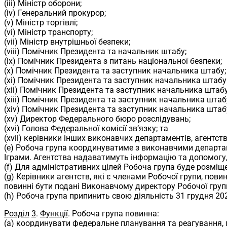
(iii) Міністр оборони;
(iv) Генеральний прокурор;
(v) Міністр торгівлі;
(vi) Міністр транспорту;
(vii) Міністр внутрішньої безпеки;
(viii) Помічник Президента та начальник штабу;
(ix) Помічник Президента з питань національної безпеки;
(x) Помічник Президента та заступник начальника штабу;
(xi) Помічник Президента та заступник начальника штабу 
(xii) Помічник Президента та заступник начальника штабу
(xiii) Помічник Президента та заступник начальника штабу
(xiv) Помічник Президента та заступник начальника штабу 
(xv) Директор Федерального бюро розслідувань;
(xvi) Голова Федеральної комісії зв’язку; та
(xvii) керівники інших виконавчих департаментів, агентст
(e) Робоча група координуватиме з виконавчими департаме
Іграми. Агентства надаватимуть інформацію та допомогу, 
(f) Для адміністративних цілей Робоча група буде розміщ
(g) Керівники агентств, які є членами Робочої групи, пови
повинні бути подані Виконавчому директору Робочої групи
(h) Робоча група припинить свою діяльність 31 грудня 20
Розділ
3
.
Функції
. Робоча група повинна:
(a) координувати федеральне планування та реагування, п