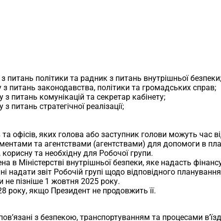
з питань політики та радник з питань внутрішньої безпеки
 з питань законодавства, політики та громадських справ;
 з питань комунікацій та секретар кабінету;
з питань стратегічної реалізації;
в та офісів, яких голова або заступник голови можуть час 
нтами та агентствами (агентствами) для допомоги в планув
корисну та необхідну для Робочої групи.
ена в Міністерстві внутрішньої безпеки, яке надасть фінан
нні надати звіт Робочій групі щодо відповідного планування т
 не пізніше 1 жовтня 2025 року.
28 року, якщо Президент не продовжить її.
ов’язані з безпекою, транспортуванням та процесами в’їзду