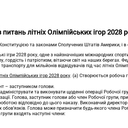
 питань літніх Олімпійських ігор 2028 
онституцією та законами Сполучених Штатів Америки, і в оч
ькі ігри 2028 року, одне з найзначніших міжнародних спорт
 гордість і патріотизм, вітаючи світ на наших берегах. Ф
транспорту для мільйонів відвідувачів під час літніх Олімп
тніх Олімпійських ігор 2028 року
. (a) Створюється робоча г
ент – заступником голови.
адмініструвати та виконувати щоденні операції Робочої гру
зації. Голова, заступник голови або член Робочої групи, п
ї роботою відповідно до цього наказу. Виконавчий директо
их обов’язків. Голова може призначити будь-якого члена Ро
 групи входять наступні члени: