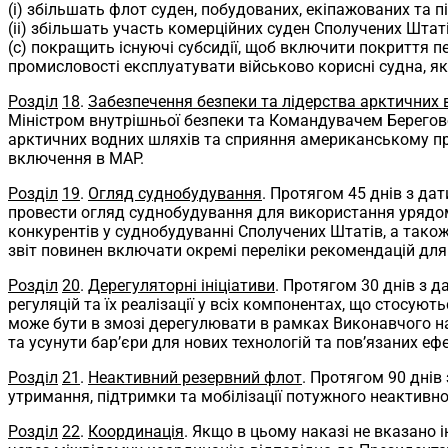
(i) збільшать флот суден, побудованих, екіпажованих та 
(ii) збільшать участь комерційних суден Сполучених Штаті
(c) покращить існуючі субсидії, щоб включити покриття 
промисловості експлуатувати військово корисні судна, я
Розділ
18
.
Забезпечення безпеки та лідерства арктичних 
Міністром внутрішньої безпеки та Командувачем Берегової
арктичних водних шляхів та сприяння американському про
включення в MAP.
Розділ
19
.
Огляд суднобудування
. Протягом 45 днів з дат
провести огляд суднобудування для використання урядом
конкурентів у суднобудуванні Сполучених Штатів, а тако
звіт повинен включати окремі переліки рекомендацій для
Розділ
20
.
Дерегуляторні ініціативи
. Протягом 30 днів з д
регуляцій та їх реалізації у всіх компонентах, що стосу
може бути в змозі дерегулювати в рамках Виконавчого на
та усунути бар’єри для нових технологій та пов’язаних е
Розділ
21
.
Неактивний резервний флот
. Протягом 90 днів
утримання, підтримки та мобілізації потужного неактивн
Розділ
22
.
Координація
. Якщо в цьому наказі не вказано і