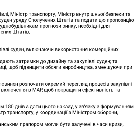
івлі, Міністр транспорту, Міністр внутрішньої безпеки та
суден уряду Сполучених Штатів та подати цю пропозицію
уднобудівникам прогнози ринку, необхідні для
чених Штатів;
упівлі суден, включаючи використання комерційних
одають затримки до дизайну та закупівлі суден; та
риці, щоб підвищити обсяги виробництва, зменшуючи при
 повинен розпочати окремий перегляд процесів закупівлі
я включення в MAP, щоб покращити ефективність та
ом 180 днів з дати цього наказу, у зв’язку з формуванням
тр транспорту, у координації з Міністром оборони,
анським прапором могли бути залучені в часи кризи,