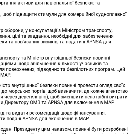
ортання активи для національної безпеки; та
м, щоб підвищити стимули для комерційної судноплавної
тр оборони, у консультації з Міністром транспорту,
ня, цілі та завдання, необхідні для забезпечення
и та пов’язаних ризиків, та подати її APNSA для
транспорту та Міністр внутрішньої безпеки повинні
аціями щодо збільшення кількості учасників та
я поверхневих, підводних та безпілотних програм. Цей
 MAP.
ністр внутрішньої безпеки повинні провести огляд своїх
у до морських портів, щоб визначити, де кожне агентство
ня через дерегуляцію), щоб зменшити непотрібні витрати
овки Директору OMB та APNSA для включення в MAP.
ляд та видати рекомендації щодо фінансування,
бути подані APNSA для включення в MAP.
и подані Президенту цим наказом, повинні бути розроблені