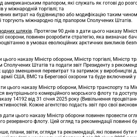
під американським прапором, які служать як готові до розг
в у міжнародній торгівлі; та
певних витрат на будівництво або модифікацію таким чино
кі торгують міжнародно під прапором Сполучених Штатів.
водних шляхів
. Протягом 90 днів з дати цього наказу Мініс
 охорони, повинен розробити стратегію, яка визначає бачен
цвітанню в умовах еволюційних арктичних викликів безпек
и цього наказу Міністр оборони, Міністр торгівлі, Міністр 
 Сполучених Штатів та подати звіт Президенту з рекоменд
ж щодо зменшення перевитрат та затримок у виробництві дл
 армії США, ВМС та Берегової охорони та буде включений у
ати цього наказу Міністр оборони, Міністр транспорту та Мі
ються внутрішнього комерційного морського флоту та доступ
казу 14192 від 31 січня 2025 року (Вивільнення процвітан
фективностей. Кожне агентство подасть звіт про свої висн
 з дати цього наказу Міністр оборони повинен провести ог
ого резервного флоту. Цей огляд та рекомендації повинні 
нше, плани, звіти, огляди та рекомендації, які повинні бут