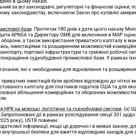
деної в цьому наказі.
ний за всі законодавчі, регуляторні та фінансові оцінки, по
нному законодавству, включаючи Закон про купівлю америка
мислової бази
. Протягом 180 днів з дати цього наказу Міні
надати APNSA та Директору OMB для включення в MAP оцінк
 оборони, а також використання приватного капіталу в ма
ись, інвестиціями та розширенням можливостей комерційн
анспорту, портової інфраструктури та суміжної робочої си
окращення суднобудівної промислової бази. У рамках їхньої
тачання, які є необхідними для відновлення та розширення
 приватних інвестицій були зроблені відповідно до чіткої 
стованого капіталу для платників податків США та для еко
нозовані збільшення комерційних та оборонних можливостей
ли.
 НРК на морські, логістичні та суднобудівні сектори
. (a) 
Запропоновані дії в рамках розслідування секції 301 щодо 
2025 року), USTR повинен:
одаткової інформації, якщо це доречно і в межах закону, дл
 внутрішньої безпеки для вжиття відповідних заходів для 