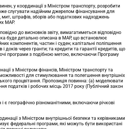
нен, у координації з Міністром транспорту, розробити
може слугувати надійним джерелом фінансування для
д мит, штрафів, зборів або податкових надходжень
их MAP.
повідно до висновків звіту, вимагатиметься відповідно
яка буде детально описана в MAP, що встановлює
их компонентів, частин і суден; капітальні поліпшення
доків через гранти; та кредити та гарантії кредитів, що
уючі програми з подібною метою, включаючи Програму
инації з Міністром фінансів, Міністром транспорту та
 можливості для стимулювання та полегшення внутрішніх
ького процвітання. Пропозиція повинна: (a) моделювати
ня податків і робочих місць 2017 року (Публічний закон
 і є географічно різноманітними, включаючи річкові
ординації з Міністром внутрішньої безпеки та керівниками
изує федеральні програми, які можуть бути використані