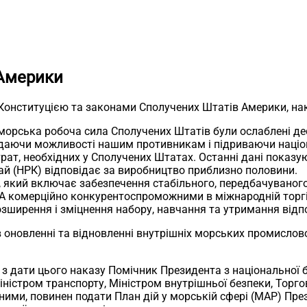
 Америки
 Конституцією та законами Сполучених Штатів Америки, на
морська робоча сила Сполучених Штатів були ослаблені де
адаючи можливості нашим противникам і підриваючи націон
трат, необхідних у Сполучених Штатах. Останні дані показ
итай (НРК) відповідає за виробництво приблизно половини.
 який включає забезпечення стабільного, передбачуваног
А комерційно конкурентоспроможними в міжнародній торгі
ширення і зміцнення набору, навчання та утримання відпо
 оновленні та відновленні внутрішніх морських промислово
в з дати цього наказу Помічник Президента з національної
 Міністром транспорту, Міністром внутрішньої безпеки, То
ьними, повинен подати План дій у морській сфері (MAP) П