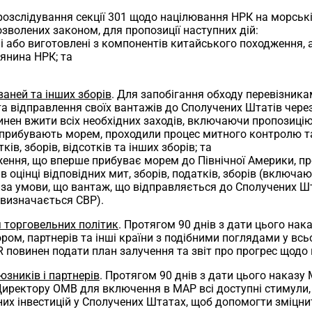
розслідування секції 301 щодо націлювання НРК на морські,
озволених законом, для пропозиції наступних дій:
ні або виготовлені з компонентів китайського походження, 
янина НРК; та
аней та інших зборів
. Для запобігання обходу перевізник
та відправлення своїх вантажів до Сполучених Штатів чере
винен вжити всіх необхідних заходів, включаючи пропозиці
о прибувають морем, проходили процес митного контролю та
ів, зборів, відсотків та інших зборів; та
ження, що вперше прибуває морем до Північної Америки, п
 оцінці відповідних мит, зборів, податків, зборів (включаю
за умови, що вантаж, що відправляється до Сполучених Шта
 визначається CBP).
я торговельних політик
. Протягом 90 днів з дати цього нак
ором, партнерів та інші країни з подібними поглядами у вс
STR повинен подати план залучення та звіт про прогрес щодо
зників і партнерів
. Протягом 90 днів з дати цього наказу 
Директору OMB для включення в MAP всі доступні стимули
них інвестицій у Сполучених Штатах, щоб допомогти зміцн