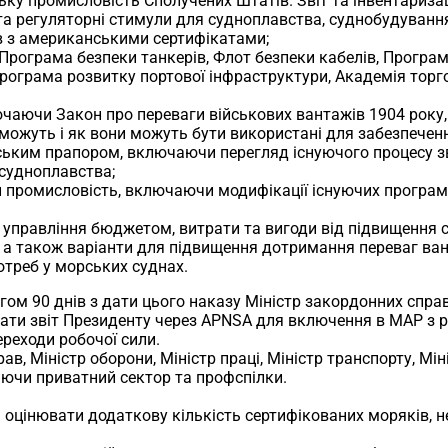
ьку промисловість Сполучених Штатів. Звіт та інвентариза
і та регуляторні стимули для судноплавства, суднобудуван
в з американськими сертифікатами;
к Програма безпеки танкерів, Флот безпеки кабелів, Програ
Програма розвитку портової інфраструктури, Академія тор
лючаючи Закон про переваги військових вантажів 1904 року,
чи можуть і як вони можуть бути використані для забезпече
ським прапором, включаючи перегляд існуючого процесу зві
судноплавства;
ти промисловість, включаючи модифікації існуючих програм
ом управління бюджетом, витрати та вигоди від підвищення
х, а також варіанти для підвищення дотримання переваг ва
отреб у морських суднах.
гом 90 днів з дати цього наказу Міністр закордонних справ,
подати звіт Президенту через APNSA для включення в MAP з
ереходи робочої сили.
рав, Міністр оборони, Міністр праці, Міністр транспорту, Мі
аючи приватний сектор та профспілки.
а оцінювати додаткову кількість сертифікованих моряків, н