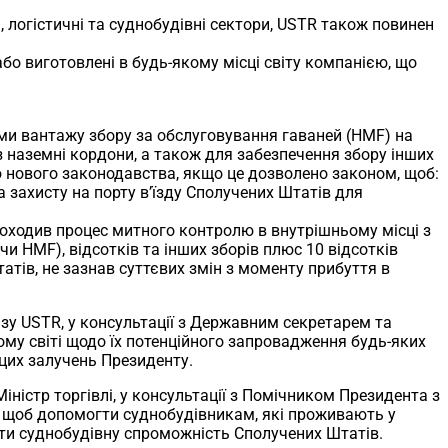
 логістичні та суднобудівні сектори, USTR також повинен
або виготовлені в будь-якому місці світу компанією, що
ами вантажу збору за обслуговування гаваней (HMF) на
з наземні кордони, а також для забезпечення збору інших
ю нового законодавства, якщо це дозволено законом, щоб:
 захисту на порту в’їзду Сполучених Штатів для
роходив процес митного контролю в внутрішньому місці з
чи HMF), відсотків та інших зборів плюс 10 відсотків
тів, не зазнав суттєвих змін з моменту прибуття в
азу USTR, у консультації з Державним секретарем та
ьому світі щодо їх потенційного запровадження будь-яких
 цих залучень Президенту.
Міністр торгівлі, у консультації з Помічником Президента з
, щоб допомогти суднобудівникам, які проживають у
ити суднобудівну спроможність Сполучених Штатів.