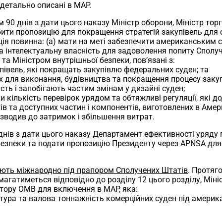
и детально описані в MAP.
м 90 днів з дати цього наказу Міністр оборони, Міністр торг
ити пропозицію для покращення стратегій закупівель для 
я повинна: (a) мати на меті забезпечити американським с
та інтелектуальну власність для задоволення попиту Сполу
а Міністром внутрішньої безпеки, пов’язані з:
упівель, які покращать закупівлю федеральних суден; та
них для виконання, будівництва та покращення процесу зак
сть і запобігають частим змінам у дизайні суден;
 кількість перевірок урядом та обтяжливі регуляції, які д
ів та доступних частин і компонентів, виготовлених в Аме
зводив до затримок і збільшення витрат.
 днів з дати цього наказу Департамент ефективності уряду
 безпеки та подати пропозицію Президенту через APNSA дл
ують міжнародно під прапором Сполучених Штатів
. Протяг
агатиметься відповідно до розділу 12 цього розділу, Мініс
тору OMB для включення в MAP, яка:
атура та валова тоннажність комерційних суден під америк