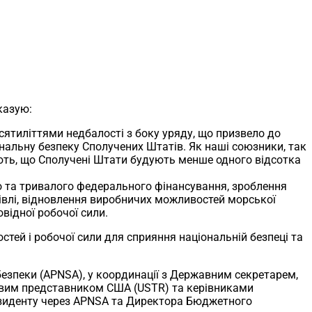
казую:
сятиліттями недбалості з боку уряду, що призвело до
альну безпеку Сполучених Штатів. Як наші союзники, так
ують, що Сполучені Штати будують менше одного відсотка
о та тривалого федерального фінансування, зроблення
влі, відновлення виробничих можливостей морської
відної робочої сили.
стей і робочої сили для сприяння національній безпеці та
 безпеки (APNSA), у координації з Державним секретарем,
рговим представником США (USTR) та керівниками
резиденту через APNSA та Директора Бюджетного