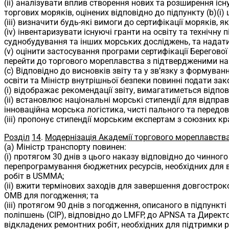
(ii) аналізувати вплив створення нових та розширення іс
торгових моряків, оцінених відповідно до підпункту (b)(i) 
(iii) визначити будь-які вимоги до сертифікації моряків,
(iv) інвентаризувати існуючі гранти на освіту та технічн
суднобудування та інших морських досліджень, та надат
(v) оцінити застосування програми сертифікації Берегов
перейти до торгового мореплавства з підтвердженими н
(c) Відповідно до висновків звіту та у зв’язку з формува
освіти та Міністр внутрішньої безпеки повинні подати з
(i) відображає рекомендації звіту, вимагатиметься відпов
(ii) встановлює національні морські стипендії для відпр
інноваційна морська логістика, чисті пального та передов
(iii) пропонує стипендії морським експертам з союзних к
Розділ
14
.
Модернізація Академії торгового мореплавст
(a) Міністр транспорту повинен:
(i) протягом 30 днів з цього наказу відповідно до чинно
перепрограмування бюджетних ресурсів, необхідних для 
робіт в USMMA;
(ii) вжити термінових заходів для завершення довгостро
OMB для погодження; та
(iii) протягом 90 днів з погодження, описаного в підпункт
поліпшень (CIP), відповідно до LMFP, до APNSA та Директ
відкладених ремонтних робіт, необхідних для підтримки 