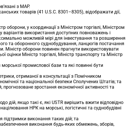
в’язані з MAP.
нських товарів (41 U.S.C. 8301–8305), відображати дії,
стр оборони, у координації з Міністром торгівлі, Міністром
у варіантів використання доступних повноважень і
ксимально можливій мірі для інвестування та розширення
ого та оборонного суднобудування, ланцюгів постачання
ли. Міністр оборони повинен прагнути використовувати
 оцінки Міністр торгівлі, Міністр транспорту та Міністр
 морської промислової бази та які повинні бути
метрики, отриманої в консультації з Помічником
номічної та національної безпеки Сполучених Штатів; та
, прогнозоване зростання економічної активності та
Щодо дій, якщо такі є, які USTR вирішить вжити відповідно
націлювання НРК на морські, логістичні та суднобудівні
я підтримки виконання таких дій; та
забезпечення виконання будь-яких обмежень, зборів,