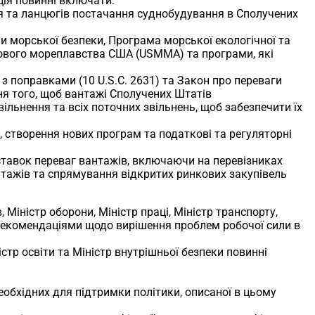
ція повинні включати:
ня та ланцюгів постачання суднобудування в Сполучених
ми морської безпеки, Програма морської екологічної та
гового мореплавства США (USMMA) та програми, які
 з поправками (10 U.S.C. 2631) та Закон про переваги
ння того, щоб вантажі Сполучених Штатів
льнення та всіх поточних звільнень, щоб забезпечити їх
, створення нових програм та податкові та регуляторні
 ставок переваг вантажів, включаючи на перевізниках
нтажів та спрямування відкритих ринкових закупівель
 Міністр оборони, Міністр праці, Міністр транспорту,
 рекомендаціями щодо вирішення проблем робочої сили в
ністр освіти та Міністр внутрішньої безпеки повинні
еобхідних для підтримки політики, описаної в цьому