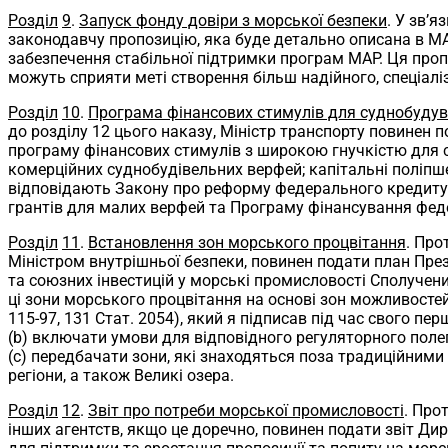
Розділ
9
.
Запуск фонду довіри з морської безпеки
. У зв’
законодавчу пропозицію, яка буде детально описана в MA
забезпечення стабільної підтримки програм MAP. Ця пропо
можуть сприяти меті створення більш надійного, спеціал
Розділ
10
.
Програма фінансових стимулів для суднобуду
до розділу 12 цього наказу, Міністр транспорту повинен
програму фінансових стимулів з широкою гнучкістю для с
комерційних суднобудівельних верфей; капітальні поліпше
відповідають Закону про реформу федерального кредиту
грантів для малих верфей та Програму фінансування феде
Розділ
11
.
Встановлення зон морського процвітання
. Про
Міністром внутрішньої безпеки, повинен подати план Пр
та союзних інвестицій у морські промисловості Сполучен
ці зони морського процвітання на основі зон можливостей
115-97, 131 Стат. 2054), який я підписав під час свого пер
(b) включати умови для відповідного регуляторного полег
(c) передбачати зони, які знаходяться поза традиційним
регіони, а також Великі озера.
Розділ
12
.
Звіт про потреби морської промисловості
. Про
інших агентств, якщо це доречно, повинен подати звіт Д