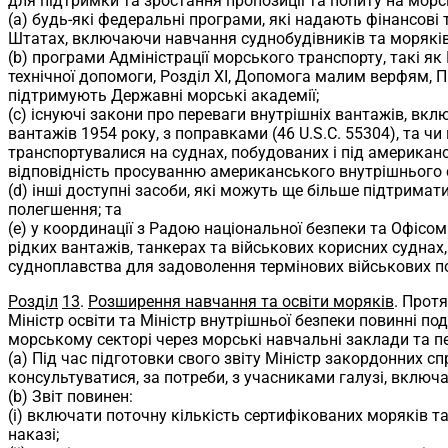
для підтримки та зростання пропозиції та попиту на морс
(a) будь-які федеральні програми, які надають фінансов
Штатах, включаючи навчання суднобудівників та морякі
(b) програми Адміністрації морського транспорту, такі я
технічної допомоги, Розділ XI, Допомога малим верфям, 
підтримують Державні морські академії;
(c) існуючі закони про переваги внутрішніх вантажів, вк
вантажів 1954 року, з поправками (46 U.S.C. 55304), та 
транспортувалися на суднах, побудованих і під американ
відповідність просуванню американського внутрішнього 
(d) інші доступні засоби, які можуть ще більше підтрима
полегшення; та
(e) у координації з Радою національної безпеки та Офіс
рідких вантажів, танкерах та військових корисних судна
судноплавства для задоволення термінових військових п
Розділ
13
.
Розширення навчання та освіти моряків
. Протя
Міністр освіти та Міністр внутрішньої безпеки повинні 
морському секторі через морські навчальні заклади та п
(a) Під час підготовки свого звіту Міністр закордонних сп
консультуватися, за потреби, з учасниками галузі, включ
(b) Звіт повинен:
(i) включати поточну кількість сертифікованих моряків т
наказі;