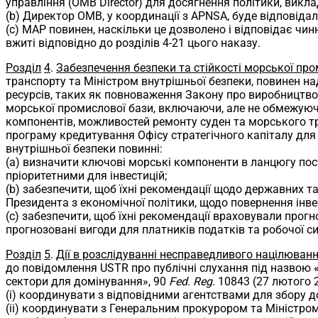
управління (OMB Director) для досягнення політики, викла
(b) Директор OMB, у координації з APNSA, буде відповідаль
(c) MAP повинен, наскільки це дозволено і відповідає чи
вжиті відповідно до розділів 4-21 цього наказу.
Розділ
4
.
Забезпечення безпеки та стійкості морської про
транспорту та Міністром внутрішньої безпеки, повинен 
ресурсів, таких як повноваження Закону про виробництво
морської промислової бази, включаючи, але не обмежуюч
компонентів, можливостей ремонту суден та морського тр
програму кредитування Офісу стратегічного капіталу для п
внутрішньої безпеки повинні:
(a) визначити ключові морські компоненти в ланцюгу пос
пріоритетними для інвестицій;
(b) забезпечити, щоб їхні рекомендації щодо державних та
Президента з економічної політики, щодо повернення інве
(c) забезпечити, щоб їхні рекомендації враховували прог
прогнозовані вигоди для платників податків та робочої си
Розділ
5
.
Дії в розслідуванні несправедливого націлювання
до повідомлення USTR про публічні слухання під назвою «
сектори для домінування», 90
Fed
.
Reg
. 10843 (27 лютого 
(i) координувати з відповідними агентствами для збору д
(ii) координувати з Генеральним прокурором та Міністром