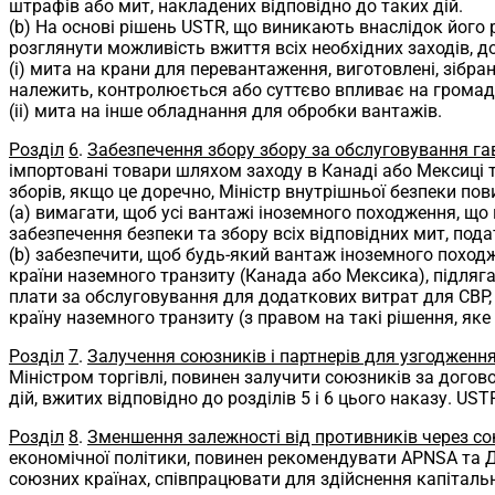
штрафів або мит, накладених відповідно до таких дій.
(b) На основі рішень USTR, що виникають внаслідок його 
розглянути можливість вжиття всіх необхідних заходів, д
(i) мита на крани для перевантаження, виготовлені, зібра
належить, контролюється або суттєво впливає на громад
(ii) мита на інше обладнання для обробки вантажів.
Розділ
6
.
Забезпечення збору збору за обслуговування гав
імпортовані товари шляхом заходу в Канаді або Мексиці 
зборів, якщо це доречно, Міністр внутрішньої безпеки по
(a) вимагати, щоб усі вантажі іноземного походження, щ
забезпечення безпеки та збору всіх відповідних мит, податк
(b) забезпечити, щоб будь-який вантаж іноземного поход
країни наземного транзиту (Канада або Мексика), підлягав
плати за обслуговування для додаткових витрат для CBP, 
країну наземного транзиту (з правом на такі рішення, яке
Розділ
7
.
Залучення союзників і партнерів для узгодженн
Міністром торгівлі, повинен залучити союзників за догов
дій, вжитих відповідно до розділів 5 і 6 цього наказу. U
Розділ
8
.
Зменшення залежності від противників через сою
економічної політики, повинен рекомендувати APNSA та 
союзних країнах, співпрацювати для здійснення капіталь