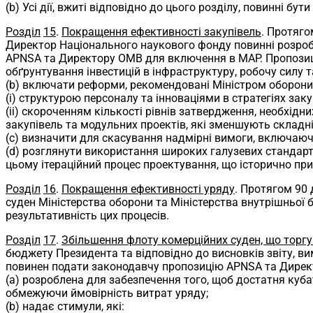
(b) Усі дії, вжиті відповідно до цього розділу, повинні бут
Розділ
15
.
Покращення ефективності закупівель
. Протяго
Директор Національного наукового фонду повинні розроб
APNSA та Директору OMB для включення в MAP. Пропозиці
обґрунтування інвестицій в інфраструктуру, робочу силу 
(b) включати реформи, рекомендовані Міністром оборони т
(i) структурою персоналу та інноваціями в стратегіях зак
(ii) скороченням кількості рівнів затвердження, необхід
закупівель та модульних проектів, які зменшують складні
(c) визначити для скасування надмірні вимоги, включаючи
(d) розглянути використання широких галузевих стандарт
цьому ітераційний процес проектування, що історично при
Розділ
16
.
Покращення ефективності уряду
. Протягом 90
суден Міністерства оборони та Міністерства внутрішньої
результативність цих процесів.
Розділ
17
.
Збільшення флоту комерційних суден, що торг
бюджету Президента та відповідно до висновків звіту, вим
повинен подати законодавчу пропозицію APNSA та Дирек
(a) розроблена для забезпечення того, щоб достатня куб
обмежуючи ймовірність витрат уряду;
(b) надає стимули, які: