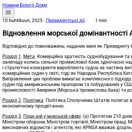
Новини Білого Дому
10 huhtikuun, 2025
·
Президентські дії
·
1 min
Відновлення морської домінантності
Відповідно до повноважень, наданих мені як Президенту
Розділ
1
.
Мета
. Комерційна здатність суднобудування та 
занепаду колись сильної промислової бази, одночасно н
і стратегічні конкуренти виробляють судна за частину ви
комерційних суден у світі, тоді як Народна Республіка К
Виправлення цих проблем вимагає комплексного підходу,
суден під американським прапором та побудованих у СШ
промисловості Америки (Морська промислова база) та роз
Розділ
2
.
Політика
. Політика Сполучених Штатів полягає в
економічному процвітанню.
Розділ
3
.
План дій у морській сфері
. (a) Протягом 210 дні
Міністром оборони, Міністром торгівлі, Міністром праці,
виконавчих відомств і агентств, які APNSA вважає доціл