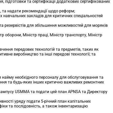
я, підготовки та сертифікації додаткових сертифікованих
и, та надати рекомендації щодо реформ;
чних навчальних закладів для критичних спеціальностей
та резервістів для збільшення можливостей для моряків
р оборони, Міністр праці, Міністр транспорту, Міністр
вчення передових технологій та предметів, таких як
тивне виробництво та інші передові технології; та
ля найму необхідного персоналу для обслуговування та
ання та будь-яких інших критично важливих ремонтних
ії кампусу USMMA та подати цей план APNSA та Директору
ктивності уряду подати 5-річний план капітальних
іки та послідовність, а також інвентаризацію