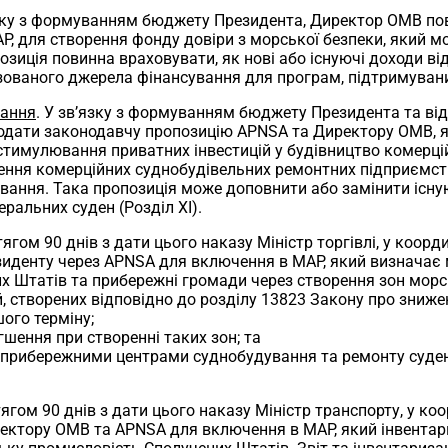
язку з формуванням бюджету Президента, Директор OMB пови
P, для створення фонду довіри з морської безпеки, який 
зиція повинна враховувати, як нові або існуючі доходи ві
ізованого джерела фінансування для програм, підтримуван
вання
. У зв’язку з формуванням бюджету Президента та від
 подати законодавчу пропозицію APNSA та Директору OMB, 
тимулювання приватних інвестицій у будівництво комерційн
ння комерційних суднобудівельних ремонтних підприємств і 
вання. Така пропозиція може доповнити або замінити існ
ральних суден (Розділ XI).
тягом 90 днів з дати цього наказу Міністр торгівлі, у коорд
езиденту через APNSA для включення в MAP, який визначає
их Штатів та прибережні громади через створення зон морс
, створених відповідно до розділу 13823 Закону про знижен
шого терміну;
шення при створенні таких зон; та
и прибережними центрами суднобудування та ремонту суден
тягом 90 днів з дати цього наказу Міністр транспорту, у ко
иректору OMB та APNSA для включення в MAP, який інвентар