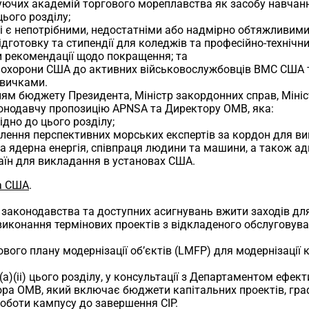
нуючих академій торгового мореплавства як засобу навчанн
цього розділу;
 які є непотрібними, недостатніми або надмірно обтяжливим
у підготовку та стипендії для коледжів та професійно-техні
и рекомендації щодо покращення; та
ої охорони США до активних військовослужбовців ВМС США 
авичками.
нням бюджету Президента, Міністр закордонних справ, Мініст
аконодавчу пропозицію APNSA та Директору OMB, яка:
ідно до цього розділу;
авлення перспективних морських експертів за кордон для ви
а ядерна енергія, співпраця людини та машини, а також ади
раїн для викладання в установах США.
ва США
.
го законодавства та доступних асигнувань вжити заходів д
виконання термінових проектів з відкладеного обслуговув
кового плану модернізації об’єктів (LMFP) для модернізац
і (a)(ii) цього розділу, у консультації з Департаментом ефе
ора OMB, який включає бюджети капітальних проектів, граф
роботи кампусу до завершення CIP.