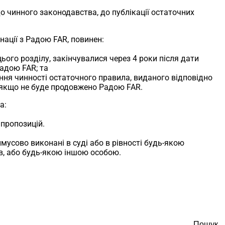
до чинного законодавства, до публікації остаточних
нації з Радою FAR, повинен:
цього розділу, закінчувалися через 4 роки після дати
адою FAR; та
ання чинності остаточного правила, виданого відповідно
і, якщо не буде продовжено Радою FAR.
а:
 пропозицій.
имусово виконані в суді або в рівності будь-якою
ів, або будь-якою іншою особою.
Пошук