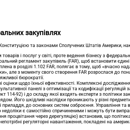
ральних закупівлях
 Конституцією та законами Сполучених Штатів Америки, на
товарів і послуг у світі, проте ведення бізнесу з федера
альний регламент закупівель (FAR), щоб встановити єдині
іплена в розділі 1.102 FAR, полягає в тому, щоб «вчасно н
ки», але з моменту свого створення FAR розрослася до пон
яжливої бюрократії.
 оцінки щодо їхньої ефективності. Комплексні дослідження,
льтативної панелі з оптимізації та кодифікації регуляцій 
т 114-92) і до складу якої входять експерти з політики зак
дом. Його шкідливі наслідки проникають у різні предмети,
і приладдя, до основних систем озброєння. Управління та 
о недоліки є самостійно спричиненими і можуть бути випр
ння процвітання через дерегуляцію) встановив, що політик
непотрібні регуляторні навантаження, покладені на амери