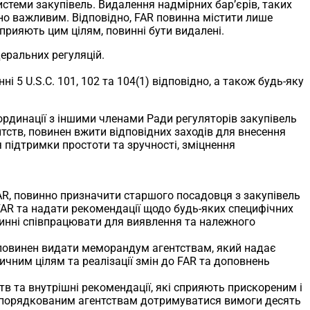
истеми закупівель. Видалення надмірних бар’єрів, таких
йно важливим. Відповідно, FAR повинна містити лише
прияють цим цілям, повинні бути видалені.
деральних регуляцій.
 5 U.S.C. 101, 102 та 104(1) відповідно, а також будь-яку
оординації з іншими членами Ради регуляторів закупівель
нтств, повинен вжити відповідних заходів для внесення
 підтримки простоти та зручності, зміцнення
FAR, повинно призначити старшого посадовця з закупівель
FAR та надати рекомендації щодо будь-яких специфічних
винні співпрацювати для виявлення та належного
, повинен видати меморандум агентствам, який надає
ичним цілям та реалізації змін до FAR та доповнень
тв та внутрішні рекомендації, які сприяють прискореним і
ідпорядкованим агентствам дотримуватися вимоги десять