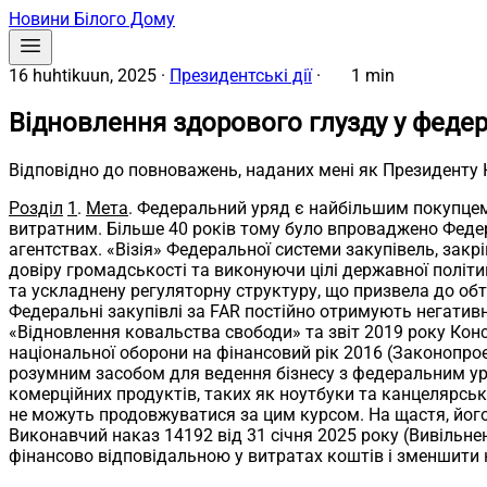
Новини Білого Дому
16 huhtikuun, 2025
·
Президентські дії
·
1 min
Відновлення здорового глузду у феде
Відповідно до повноважень, наданих мені як Президенту
Розділ
1
.
Мета
. Федеральний уряд є найбільшим покупцем 
витратним. Більше 40 років тому було впроваджено Федер
агентствах. «Візія» Федеральної системи закупівель, закр
довіру громадськості та виконуючи цілі державної політи
та ускладнену регуляторну структуру, що призвела до обт
Федеральні закупівлі за FAR постійно отримують негативні
«Відновлення ковальства свободи» та звіт 2019 року Консу
національної оборони на фінансовий рік 2016 (Законопроек
розумним засобом для ведення бізнесу з федеральним уря
комерційних продуктів, таких як ноутбуки та канцелярськ
не можуть продовжуватися за цим курсом. На щастя, йог
Виконавчий наказ 14192 від 31 січня 2025 року (Вивільне
фінансово відповідальною у витратах коштів і зменшити 