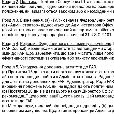
Розділ
2
.
Політика
. Політика Сполучених Штатів полягає в
як непотрібні регуляції, одночасно з дозволом на розши
положення, які вимагаються законом або є необхідними дл
Розділ
3
.
Визначення
. (a) «FAR» означає Федеральний рег
(b) «Адміністратор» відноситься до Адміністратора Офісу
(c) «Агентство» означає виконавчий департамент, військов
повністю державну корпорацію в значенні 31 U.S.C. 9101.
Розділ
4
.
Реформа Федерального регламенту закупівель
.
(FAR Council), керівниками агентств та відповідними ста
змін до FAR, щоб забезпечити, що вона містить лише поло
ефективності системи закупівель або захисту економічних
Розділ
5
.
Узгодження доповнень агентств до FAR
.
(a) Протягом 15 днів з дати цього наказу кожне агентств
або постачання для роботи з Адміністратором та Радою 
для агентства доповнень до FAR. Адміністратор, Рада FA
вирішення положень FAR, які не відповідають політичним ц
(b) Протягом 20 днів з дати цього наказу Директор Офісу
рекомендації щодо реалізації цього наказу. Цей меморанд
агентств до FAR.
(c) Меморандум, виданий відповідно до підрозділу (b) ць
спрощеним закупівлям. Щодо таких пропозицій Адміністр