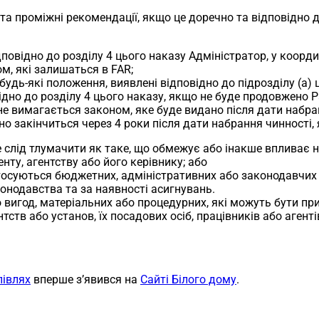
 та проміжні рекомендації, якщо це доречно та відповідно 
ідповідно до розділу 4 цього наказу Адміністратор, у коорди
м, які залишаться в FAR;
будь-які положення, виявлені відповідно до підрозділу (a) 
дно до розділу 4 цього наказу, якщо не буде продовжено Р
 не вимагається законом, яке буде видано після дати набр
воно закінчиться через 4 роки після дати набрання чинност
не слід тлумачити як таке, що обмежує або інакше впливає н
ту, агентству або його керівнику; або
 стосуються бюджетних, адміністративних або законодавчих
конодавства та за наявності асигнувань.
о вигод, матеріальних або процедурних, які можуть бути пр
тств або установ, їх посадових осіб, працівників або агент
півлях
вперше з’явився на
Сайті Білого дому
.