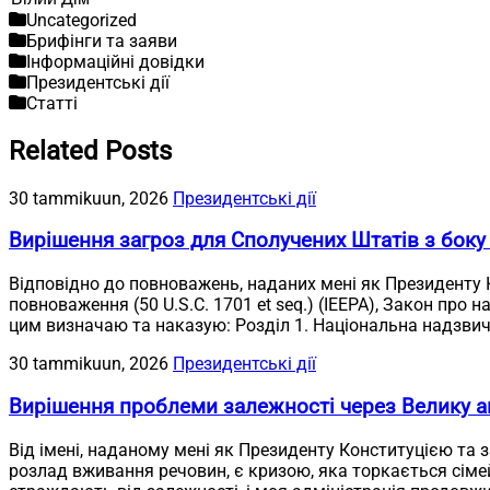
Uncategorized
Брифінги та заяви
Інформаційні довідки
Президентські дії
Статті
Related Posts
30 tammikuun, 2026
Президентські дії
Вирішення загроз для Сполучених Штатів з боку
Відповідно до повноважень, наданих мені як Президенту
повноваження (50 U.S.C. 1701 et seq.) (IEEPA), Закон про н
цим визначаю та наказую: Розділ 1. Національна надзвич
30 tammikuun, 2026
Президентські дії
Вирішення проблеми залежності через Велику а
Від імені, наданому мені як Президенту Конституцією та 
розлад вживання речовин, є кризою, яка торкається сімей у