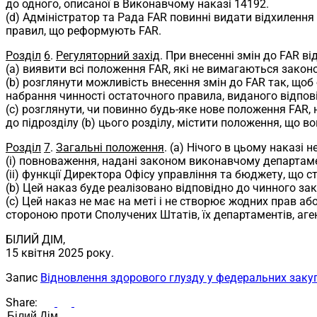
до одного, описаної в Виконавчому наказі 14192.
(d) Адміністратор та Рада FAR повинні видати відхилення
правил, що реформують FAR.
Розділ
6
.
Регуляторний захід
. При внесенні змін до FAR в
(a) виявити всі положення FAR, які не вимагаються законо
(b) розглянути можливість внесення змін до FAR так, щоб 
набрання чинності остаточного правила, виданого відпові
(c) розглянути, чи повинно будь-яке нове положення FAR,
до підрозділу (b) цього розділу, містити положення, що 
Розділ
7
.
Загальні положення
. (a) Нічого в цьому наказі 
(i) повноваження, надані законом виконавчому департамен
(ii) функції Директора Офісу управління та бюджету, що
(b) Цей наказ буде реалізовано відповідно до чинного за
(c) Цей наказ не має на меті і не створює жодних прав аб
стороною проти Сполучених Штатів, їх департаментів, аген
БІЛИЙ ДІМ,
15 квітня 2025 року.
Запис
Відновлення здорового глузду у федеральних заку
Share:
Пошук