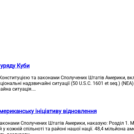
 уряду Куби
 Конституцією та законами Сполучених Штатів Америки, в
аціональні надзвичайні ситуації (50 U.S.C. 1601 et seq.) (N
айна ситуація.…
мериканську ініціативу відновлення
законами Сполучених Штатів Америки, наказую: Розділ 1. М
 кожній спільноті та районі нашої нації. 48,4 мільйона аме