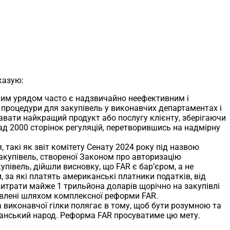
казую:
льним урядом часто є надзвичайно неефективним і
 процедури для закупівель у виконавчих департаментах і
адавати найкращий продукт або послугу клієнту, зберігаючи
ад 2000 сторінок регуляцій, перетворившись на надмірну
 такі як звіт комітету Сенату 2024 року під назвою
закупівель, створеної Законом про авторизацію
упівель, дійшли висновку, що FAR є бар’єром, а не
 за які платять американські платники податків, від
витрати майже 1 трильйона доларів щорічно на закупівлі
авлені шляхом комплексної реформи FAR.
а виконавчої гілки полягає в тому, щоб бути розумною та
канський народ. Реформа FAR просуватиме цю мету.