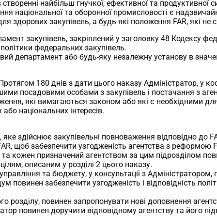
 створенні найбільш гнучкої, ефективної та продуктивної с
рення національної та оборонної промисловості є надзвича
я здорових закупівель, а будь-які положення FAR, які не с
ламент закупівель, закріплений у заголовку 48 Кодексу фе
 політики федеральних закупівель.
ий департамент або будь-яку незалежну установу в значенні
 Протягом 180 днів з дати цього наказу Адміністратор, у к
ршими посадовими особами з закупівель і постачання з аге
ження, які вимагаються законом або які є необхідними для
 або національних інтересів.
о, яке здійснює закупівельні повноваження відповідно до 
FAR, щоб забезпечити узгодженість агентства з реформою 
R та кожен призначений агентством за цим підрозділом по
ілям, описаним у розділі 2 цього наказу.
 управління та бюджету, у консультації з Адміністратором
ум повинен забезпечити узгодженість і відповідність політ
ого розділу, повинен запропонувати нові доповнення агентс
атор повинен доручити відповідному агентству та його п