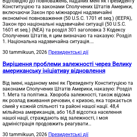
Відповідно до повноважень, наданих мені як Президенту
Конституцією та законами Сполучених Штатів Америки,
включаючи Закон про міжнародні надзвичайні
економічні повноваження (50 U.S.C. 1701 et seq.) (IEEPA),
Закон про національні надзвичайні ситуації (50 U.S.C.
1601 et seq.) (NEA) та розділ 301 заголовка 3 Кодексу
Сполучених Штатів, я цим визначаю та наказую: Розділ
1. Національна надзвичайна ситуація.…
30 tammikuun, 2026
Президентські дії
Вирішення проблеми залежності через Велику
американську ініціативу відновлення
Від імені, наданому мені як Президенту Конституцією та
законами Сполучених Штатів Америки, наказую: Розділ
1. Мета та політика. Хвороба залежності, також відома
як розлад вживання речовин, є кризою, яка торкається
сімей у кожній спільноті та районі нашої нації. 48,4
мільйона американців, або 16,8 відсотка населення
нашої нації, страждають від залежності, і моя
адміністрація продовжить реагувати…
30 tammikuun, 2026
Президентські дії