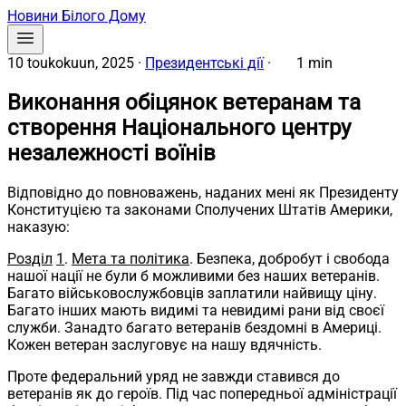
Новини Білого Дому
10 toukokuun, 2025
·
Президентські дії
·
1 min
Виконання обіцянок ветеранам та
створення Національного центру
незалежності воїнів
Відповідно до повноважень, наданих мені як Президенту
Конституцією та законами Сполучених Штатів Америки,
наказую:
Розділ
1
.
Мета та політика
. Безпека, добробут і свобода
нашої нації не були б можливими без наших ветеранів.
Багато військовослужбовців заплатили найвищу ціну.
Багато інших мають видимі та невидимі рани від своєї
служби. Занадто багато ветеранів бездомні в Америці.
Кожен ветеран заслуговує на нашу вдячність.
Проте федеральний уряд не завжди ставився до
ветеранів як до героїв. Під час попередньої адміністрації