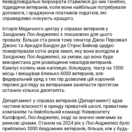
безвідповідальні бюрократи ставилися до них ганебно,
підводячи ветеранів, коли вони найбільше потребували
допомоги, і зраджуючи платників податків, які
справедливо очікують кращого.
Історія Медичного центру у справах ветеранів у
Західному Лос-Анджелесі є показовою для цього
провалу. Більше ста років тому сенатор Джон Персивал
Джонс та Аркадія Бандіні де Стірнс Бейкер щедро
пожертвували сотні акрів землі, яку вони володіли в
Західному Лос-Анджелесі, за умови, що вона буде
використана для розміщення інвалідів-ветеранів.
Кампус колись мав каплицю, більярдну, театр на 1000
місць і вміщував близько 6000 ветеранів, але
федеральний уряд з тих пір дозволив цій коронній
перлині догляду за ветеранами занепасти протягом
останніх кількох десятиліть.
Департамент у справах ветеранів (Департамент) здав
частини власності в оренду приватній школі, приватним
компаніям та бейсбольній команді Університету
Каліфорнії, Лос-Анджелес, іноді за значно нижчими за
ринкові цінами. Станом на 2024 рік у Лос-Анджелесі було
приблизно 3000 бездомних ветеранів, більше, ніж у будь-