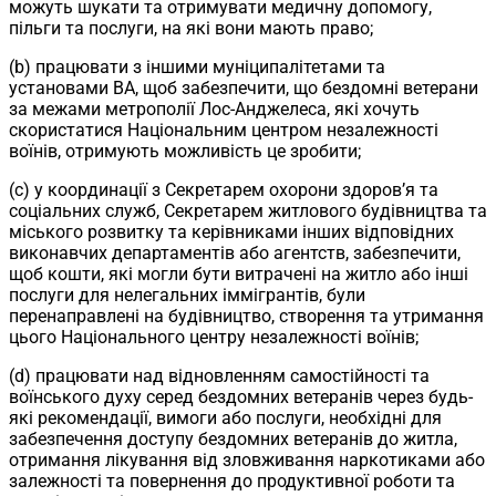
можуть шукати та отримувати медичну допомогу,
пільги та послуги, на які вони мають право;
(b) працювати з іншими муніципалітетами та
установами ВА, щоб забезпечити, що бездомні ветерани
за межами метрополії Лос-Анджелеса, які хочуть
скористатися Національним центром незалежності
воїнів, отримують можливість це зробити;
(c) у координації з Секретарем охорони здоров’я та
соціальних служб, Секретарем житлового будівництва та
міського розвитку та керівниками інших відповідних
виконавчих департаментів або агентств, забезпечити,
щоб кошти, які могли бути витрачені на житло або інші
послуги для нелегальних іммігрантів, були
перенаправлені на будівництво, створення та утримання
цього Національного центру незалежності воїнів;
(d) працювати над відновленням самостійності та
воїнського духу серед бездомних ветеранів через будь-
які рекомендації, вимоги або послуги, необхідні для
забезпечення доступу бездомних ветеранів до житла,
отримання лікування від зловживання наркотиками або
залежності та повернення до продуктивної роботи та