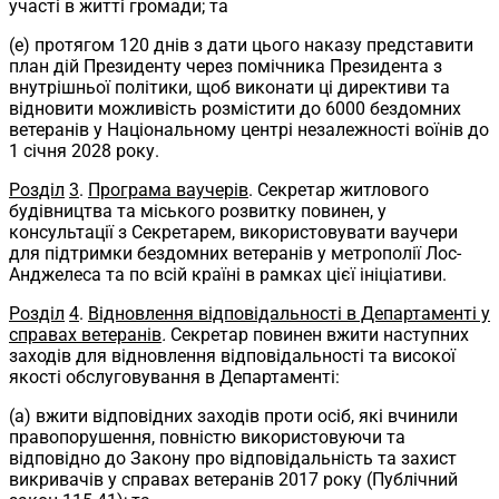
участі в житті громади; та
(e) протягом 120 днів з дати цього наказу представити
план дій Президенту через помічника Президента з
внутрішньої політики, щоб виконати ці директиви та
відновити можливість розмістити до 6000 бездомних
ветеранів у Національному центрі незалежності воїнів до
1 січня 2028 року.
Розділ
3
.
Програма ваучерів
. Секретар житлового
будівництва та міського розвитку повинен, у
консультації з Секретарем, використовувати ваучери
для підтримки бездомних ветеранів у метрополії Лос-
Анджелеса та по всій країні в рамках цієї ініціативи.
Розділ
4
.
Відновлення відповідальності в Департаменті у
справах ветеранів
.
Секретар повинен вжити наступних
заходів для відновлення відповідальності та високої
якості обслуговування в Департаменті:
(a) вжити відповідних заходів проти осіб, які вчинили
правопорушення, повністю використовуючи та
відповідно до Закону про відповідальність та захист
викривачів у справах ветеранів 2017 року (Публічний