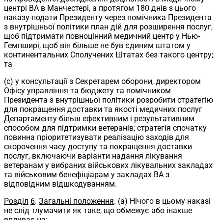
центрі ВА в Манчестері, а протягом 180 днів з цього
наказу подати Президенту через помічника Президента
з внутрішньої політики план дій для розширення послуг,
щоб підтримати повноцінний медичний центр у Нью-
Гемпширі, щоб він більше не був єдиним штатом у
континентальних Сполучених Штатах без такого центру;
та
(c) у консультації з Секретарем оборони, директором
Офісу управління та бюджету та помічником
Президента з внутрішньої політики розробити стратегію
для покращення доставки та якості медичних послуг
Департаменту більш ефективним і результативним
способом для підтримки ветеранів; стратегія спочатку
повинна пріоритетизувати реалізацію заходів для
скорочення часу доступу та покращення доставки
послуг, включаючи варіанти надання лікування
ветеранам у вибраних військових лікувальних закладах
та військовим бенефіціарам у закладах ВА з
відповідним відшкодуванням.
Розділ
6
.
Загальні положення
. (a) Нічого в цьому наказі
не слід тлумачити як таке, що обмежує або інакше
впливає на: