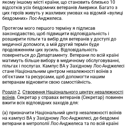
якому іншому місті країни, що становить близько 10
відсотків усіх бездомних ветеранів Америки. Багато з
цих героїв живуть у жахливих умовах на відомій «вулиці
бездомних» Лос-Анджелеса.
Протягом мого першого терміну я підписав
законодавство, щоб підвищити відповідальність і
розширити пільги та вибір для ветеранів у доступі до
медичної допомоги, а мій другий термін буде
продовженням цих зусиль. Відповідальність
повернеться до Департаменту. Ветерани по всій країні
матимуть більше вибору в медичному обслуговуванні,
пільгах і послугах. Кампус ВА у Західному Лос-Анджелесі
стане Національним центром незалежності воїнів з
об’єктами та ресурсами, щоб допомогти нашим
ветеранам відновити свою самостійність.
Розділ
2
.
Створення Національного центру незалежності
воїнів
.
Секретар у справах ветеранів (Секретар) повинен
вжити всіх відповідних заходів для:
(a) призначити Національний центр незалежності воїнів
на кампусі ВА у Західному Лос-Анджелесі, де бездомні
ветерани в метрополії Лос-Анджелеса та по всій країні