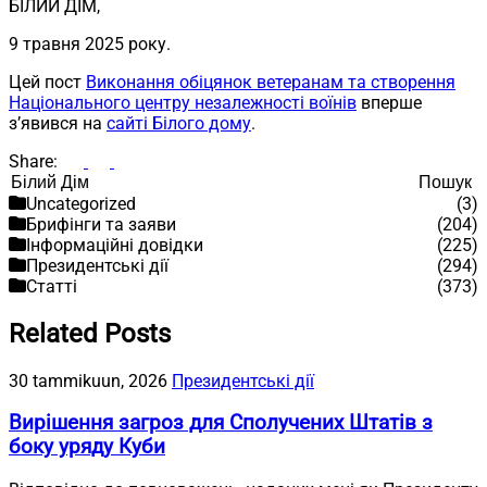
БІЛИЙ ДІМ,
9 травня 2025 року.
Цей пост
Виконання обіцянок ветеранам та створення
Національного центру незалежності воїнів
вперше
з’явився на
сайті Білого дому
.
Share:
Пошук
Пошук
Uncategorized
(3)
Брифінги та заяви
(204)
Інформаційні довідки
(225)
Президентські дії
(294)
Статті
(373)
Related Posts
30 tammikuun, 2026
Президентські дії
Вирішення загроз для Сполучених Штатів з
боку уряду Куби