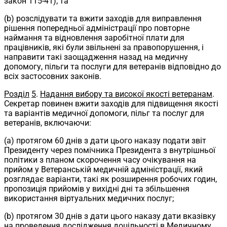
закон 115-41); та
(b) розслідувати та вжити заходів для виправлення
рішення попередньої адміністрації про повторне
наймання та відновлення заробітної плати для
працівників, які були звільнені за правопорушення, і
направити такі заощадження назад на медичну
допомогу, пільги та послуги для ветеранів відповідно до
всіх застосовних законів.
Розділ
5
.
Надання вибору та високої якості ветеранам
.
Секретар повинен вжити заходів для підвищення якості
та варіантів медичної допомоги, пільг та послуг для
ветеранів, включаючи:
(a) протягом 60 днів з дати цього наказу подати звіт
Президенту через помічника Президента з внутрішньої
політики з планом скорочення часу очікування на
прийом у Ветеранській медичній адміністрації, який
розглядає варіанти, такі як розширення робочих годин,
пропозиція прийомів у вихідні дні та збільшення
використання віртуальних медичних послуг;
(b) протягом 30 днів з дати цього наказу дати вказівку
на проведення дослідження доцільності в Медичному