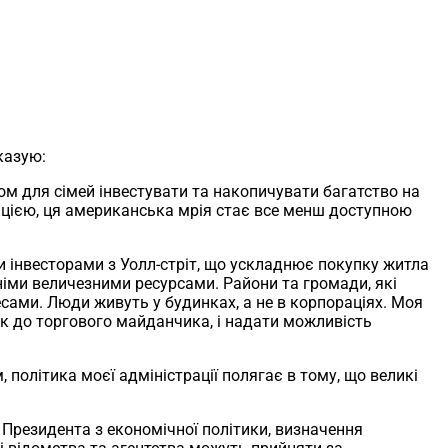
казую:
м для сімей інвестувати та накопичувати багатство на
рацією, ця американська мрія стає все менш доступною
 інвесторами з Уолл-стріт, що ускладнює покупку житла
хніми величезними ресурсами. Райони та громади, які
ми. Люди живуть у будинках, а не в корпораціях. Моя
як до торгового майданчика, і надати можливість
політика моєї адміністрації полягає в тому, що великі
м Президента з економічної політики, визначення