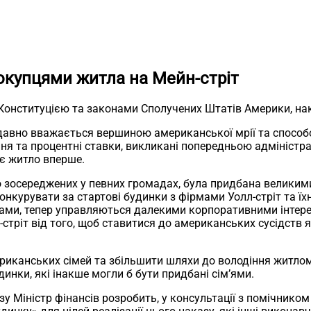
покупцями житла на Мейн-стріт
 Конституцією та законами Сполучених Штатів Америки, на
 давно вважається вершиною американської мрії та способо
ння та процентні ставки, викликані попередньою адмініст
ує житло вперше.
 зосереджених у певних громадах, була придбана великими
конкурувати за стартові будинки з фірмами Уолл-стріт та ї
и, тепер управляються далекими корпоративними інтереса
-стріт від того, щоб ставитися до американських сусідств 
иканських сімей та збільшити шляхи до володіння житлом, 
динки, які інакше могли б бути придбані сім’ями.
азу Міністр фінансів розробить, у консультації з помічнико