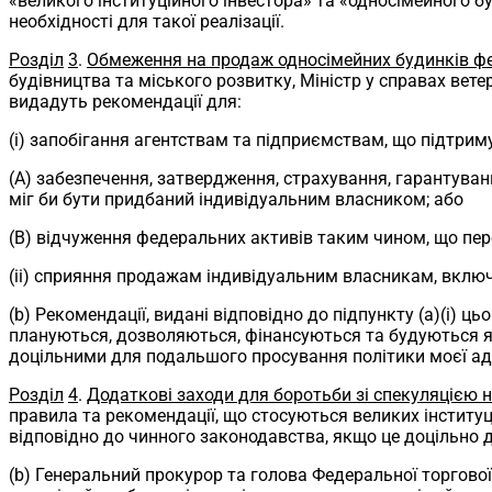
«великого інституційного інвестора» та «односімейного бу
необхідності для такої реалізації.
Розділ
3
.
Обмеження на продаж односімейних будинків 
будівництва та міського розвитку, Міністр у справах вет
видадуть рекомендації для:
(i) запобігання агентствам та підприємствам, що підтри
(A) забезпечення, затвердження, страхування, гарантува
міг би бути придбаний індивідуальним власником; або
(B) відчуження федеральних активів таким чином, що пер
(ii) сприяння продажам індивідуальним власникам, включ
(b) Рекомендації, видані відповідно до підпункту (a)(i) ц
плануються, дозволяються, фінансуються та будуються як 
доцільними для подальшого просування політики моєї адм
Розділ
4
.
Додаткові заходи для боротьби зі спекуляцією 
правила та рекомендації, що стосуються великих інституц
відповідно до чинного законодавства, якщо це доцільно д
(b) Генеральний прокурор та голова Федеральної торгової