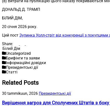
(d) Витрати на публікацію цього наказу покриваються Мін
ДОНАЛЬД Д. ТРАМП
БІЛИЙ ДІМ,
20 січня 2026 року.
Цей пост
Зупинка Уолл-стріт від конкуренції з покупцями 
Share:
Пошук
Uncategorized
Брифінги та заяви
Інформаційні довідки
Президентські дії
Статті
Related Posts
30 tammikuun, 2026
Президентські дії
Вирішення загроз для Сполучених Штатів з боку