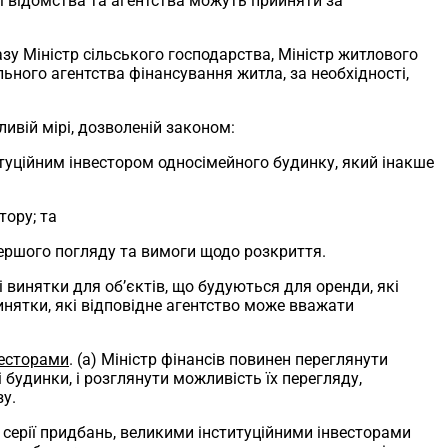
вчі відомства та агентства можуть прийняти за
казу Міністр сільського господарства, Міністр житлового
льного агентства фінансування житла, за необхідності,
ивій мірі, дозволеній законом:
туційним інвестором односімейного будинку, який інакше
тору; та
першого погляду та вимоги щодо розкриття.
ні винятки для об’єктів, що будуються для оренди, які
инятки, які відповідне агентство може вважати
весторами
. (a) Міністр фінансів повинен переглянути
 будинки, і розглянути можливість їх перегляду,
зу.
 серії придбань, великими інституційними інвесторами