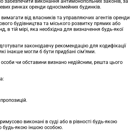
но забезпечити виконання антимонопольних законів, за
сцевих ринках оренди односімейних будинків.
, вимагати від власників та управляючих агентів оренди
лового будівництва та міського розвитку прямих або
, в тій мірі, яка необхідна для визначення будь-якої
ідготувати законодавчу рекомендацію для кодифікації
які інакше могли б бути придбані сім’ями.
 особи чи обставини визнано недійсним, решта цього
а:
 пропозицій.
примусово виконані в суді або в рівності будь-якою
або будь-якою іншою особою.