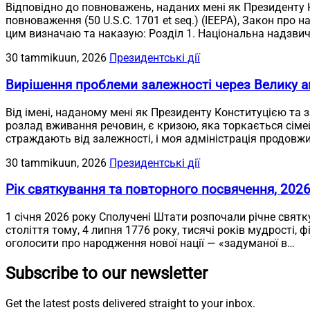
Відповідно до повноважень, наданих мені як Президенту
повноваження (50 U.S.C. 1701 et seq.) (IEEPA), Закон про н
цим визначаю та наказую: Розділ 1. Національна надзвич
30 tammikuun, 2026
Президентські дії
Вирішення проблеми залежності через Велику а
Від імені, наданому мені як Президенту Конституцією та 
розлад вживання речовин, є кризою, яка торкається сімей у
страждають від залежності, і моя адміністрація продовж
30 tammikuun, 2026
Президентські дії
Рік святкування та повторного посвячення, 202
1 січня 2026 року Сполучені Штати розпочали річне святк
століття тому, 4 липня 1776 року, тисячі років мудрості, 
оголосити про народження нової нації — «задуманої в…
Subscribe to our newsletter
Get the latest posts delivered straight to your inbox.