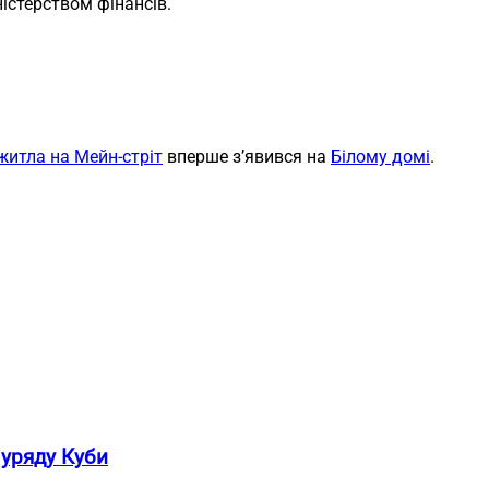
істерством фінансів.
житла на Мейн-стріт
вперше з’явився на
Білому домі
.
 уряду Куби