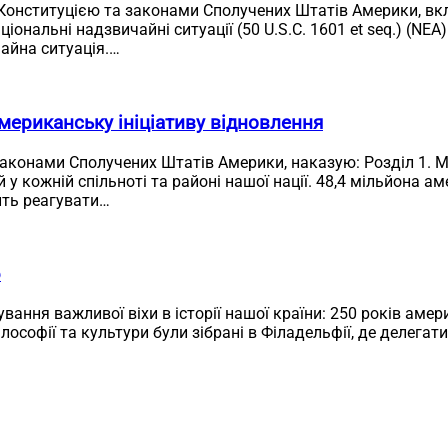
 Конституцією та законами Сполучених Штатів Америки, в
аціональні надзвичайні ситуації (50 U.S.C. 1601 et seq.) (N
айна ситуація.…
мериканську ініціативу відновлення
законами Сполучених Штатів Америки, наказую: Розділ 1. М
 кожній спільноті та районі нашої нації. 48,4 мільйона аме
ить реагувати…
6
ування важливої віхи в історії нашої країни: 250 років ам
філософії та культури були зібрані в Філадельфії, де делег