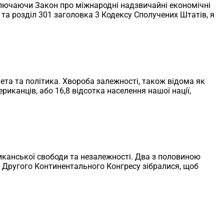
ключаючи Закон про міжнародні надзвичайні економічні
EA) та розділ 301 заголовка 3 Кодексу Сполучених Штатів, я
ета та політика. Хвороба залежності, також відома як
риканців, або 16,8 відсотка населення нашої нації,
ериканської свободи та незалежності. Два з половиною
ати Другого Континентального Конгресу зібралися, щоб