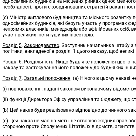
односімейних будинків на місцевих ринках односімейного
необхідності, проти скоординованих стратегій вакантност
(c) Міністр житлового будівництва та міського розвитку 
односімейних будинків, які беруть участь у програмах ф
непрямих власників, менеджерів або афілійованих осіб, вк
участі великих інституційних інвесторів.
Розділ
5
.
Законодавство
. Заступник начальника штабу з 
політики, викладеної в розділі 1 цього наказу, щоб великі
Розділ 6.
Роздільність.
Якщо будь-яке положення цього на
наказу та застосування його положень до будь-яких інших
Розділ
7
.
Загальні положення
. (a) Нічого в цьому наказі 
(i) повноваження, надані законом виконавчому відомству 
(ii) функції Директора Офісу управління та бюджету, що
(b) Цей наказ буде реалізовано відповідно до чинного за
(c) Цей наказ не має на меті і не створює жодних прав аб
стороною проти Сполучених Штатів, їх відомств, агентств а