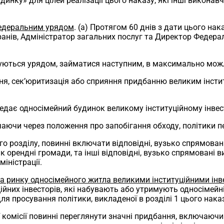
динку» для цілей реалізації цього наказу, які інші викона
федеральним урядом
. (a) Протягом 60 днів з дати цього на
еранів, Адміністратор загальних послуг та Директор Федера
муються урядом, займатися наступним, в максимально можл
ння, сек’юритизація або сприяння придбанню великим інсти
едає односімейний будинок великому інституційному інвес
аючи через положення про запобігання обходу, політики 
ього розділу, повинні включати відповідні, вузько спрямова
орендні громади, та інші відповідні, вузько спрямовані в
іністрації.
на ринку односімейного житла великими інституційними ін
ійних інвесторів, які набувають або утримують односімейні
ля просування політики, викладеної в розділі 1 цього нака
 комісії повинні переглянути значні придбання, включаючи