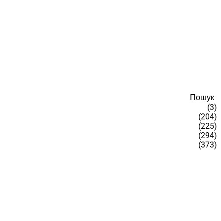
Пошук
(3)
(204)
(225)
(294)
(373)