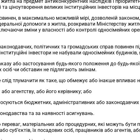
 житла на предмет антиконкурентних наслідків і пріоритет
і та ціноутворення великих інституційних інвесторів на мі
повинен, в максимально можливій мірі, дозволеній законом
едеральної допомоги з житла, розкривати Міністерству жит
лючаючи зміни у власності або контролі односімейних оренд
законодавчих, політичних та громадських справ повинен п
 інституційні інвестори не набували односімейних будинків, 
казу або застосування будь-якого положення до будь-якої
 осіб чи обставин не підлягають змінам.
не слід тлумачити як таке, що обмежує або інакше впливає н
або агентству, або його керівнику; або
 стосуються бюджетних, адміністративних або законодавчих
конодавства та за наявності асигнувань.
о переваг, матеріальних або процедурних, які можуть бути 
бо суб’єктів, їх посадових осіб, працівників або агентів, 