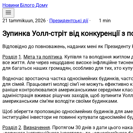
Новини Білого Дому
21 tammikuun, 2026
·
Президентські дії
·
1 min
Зупинка Уолл-стріт від конкуренції з 
Відповідно до повноважень, наданих мені як Президенту
Розділ
1
.
Мета та політика
. Купівля та володіння житлом
все життя. Але через нещодавнє високе інфляційне тисне
для багатьох наших громадян, особливо для тих, хто куп
Водночас зростаюча частка односімейних будинків, часто
для сімей. Працьовиті молоді сім’ї не можуть ефективно 
раніше контролювалися американськими середніми класам
адміністрація вживає рішучих заходів, щоб зупинити Уолл
американським сім’ям володіти своїми будинками.
Щоб зберегти пропозицію односімейних будинків для амер
інституційні інвестори не повинні купувати односімейні бу
Розділ
2
.
Визначення
. Протягом 30 днів з дати цього нак